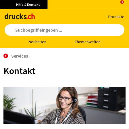
Hilfe & Kontakt
Pro­duk­te
Neu­hei­ten
The­men­wel­ten
Services
Kontakt