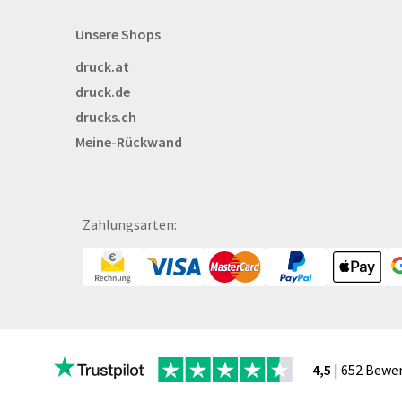
Beachflags
Unsere Shops
Becher
druck.at
Bekleidung
druck.de
Bestecktaschen
drucks.ch
Bettwäsche
Meine-Rückwand
Blöcke
Briefpapier
Broschüren
Bälle
Zahlungsarten:
Bücher
CAD-Baupläne
Canvas
Collegeblöcke
Coupon-Kalender
4,5
| 652 Bewe
DISPA®-Papierplatte
Deckenhänger