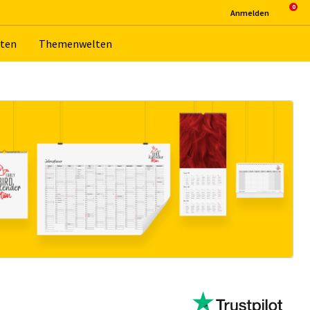
An­mel­den
­ten
The­men­wel­ten