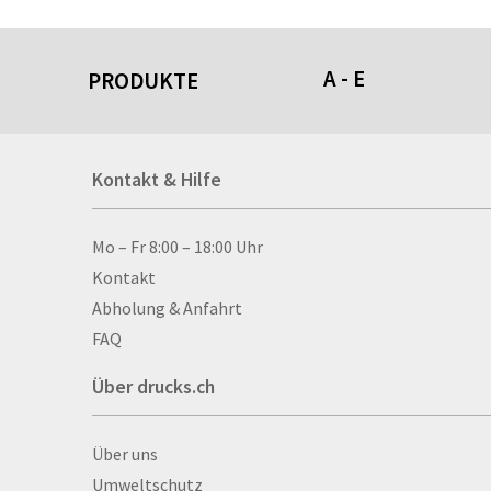
A - E
PRODUKTE
Acrylschilder
Kontakt & Hilfe
Anti-Stressbälle
Allwetterplakate
Aluminium-Verbundpl
Kontakt & Hilfe
Mo – Fr 8:00 – 18:00 Uhr
Alu­mi­ni­um-Tex­til­spa
Kontakt
men
Abholung & Anfahrt
Aufkleber
FAQ
Auszeichnungen
Über drucks.ch
Autogrammkarten
Backlight
Über drucks.ch
Über uns
Banner
Umweltschutz
Basketbälle