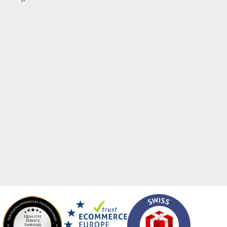
hlitten
Tombolalose
hreibgeräte
Torwand
hreibsets
Tragekartons
hokolade
Tragetaschen
hutzmasken
Transparente
hürzen
Traubenzucker
itenwände für Zelte
Trinkflaschen
hattenfugenrahmen
Trophäen
rvietten
T-Shirts
cherheitsbekleidung
Turnbeutel
tzmöbel
Türhänger
tzsäcke
Türmatten
ftcoverbücher
Urkunden
mmerbekleidung
USB-Sticks
nnenbrillen
Verkaufsständer
acks
Verpackungen