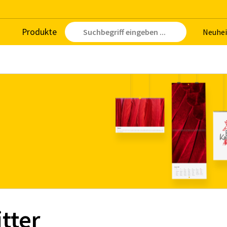
Pro­duk­te
Neu­hei
tter