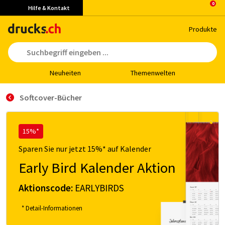
Hilfe & Kontakt
Pro­duk­te
Neu­hei­ten
The­men­wel­ten
Soft­co­ver-Bücher
15%*
Sparen Sie nur jetzt 15%* auf Kalender
Early Bird Kalender Aktion
Aktionscode:
EARLYBIRDS
* Detail-Informationen