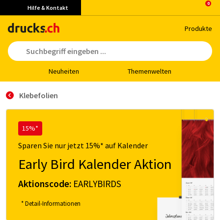
Hilfe & Kontakt
Pro­duk­te
Neu­hei­ten
The­men­wel­ten
Klebefolien
15%*
Sparen Sie nur jetzt 15%* auf Kalender
Early Bird Kalender Aktion
Aktionscode:
EARLYBIRDS
* Detail-Informationen