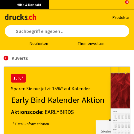
Hilfe & Kontakt
Pro­duk­te
Neu­hei­ten
The­men­wel­ten
Kuverts
15%*
Sparen Sie nur jetzt 15%* auf Kalender
Early Bird Kalender Aktion
Aktionscode:
EARLYBIRDS
* Detail-Informationen