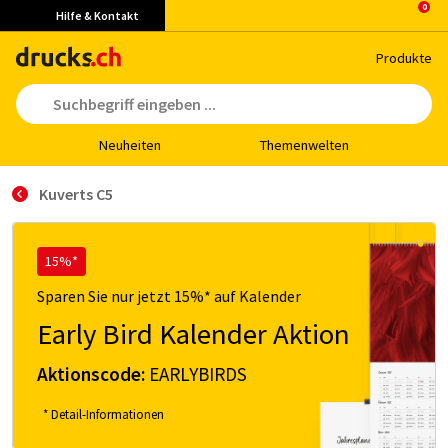
Hilfe & Kontakt
Pro­duk­te
Neu­hei­ten
The­men­wel­ten
Kuverts C5
15%*
Sparen Sie nur jetzt 15%* auf Kalender
Early Bird Kalender Aktion
Aktionscode:
EARLYBIRDS
* Detail-Informationen