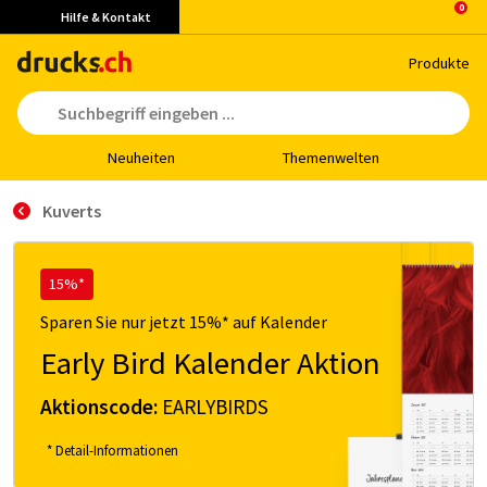
Hilfe & Kontakt
Pro­duk­te
Neu­hei­ten
The­men­wel­ten
Kuverts
15%*
Sparen Sie nur jetzt 15%* auf Kalender
Early Bird Kalender Aktion
Aktionscode:
EARLYBIRDS
* Detail-Informationen