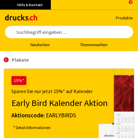
Hilfe & Kontakt
Pro­duk­te
Neu­hei­ten
The­men­wel­ten
Plakate
15%*
Sparen Sie nur jetzt 15%* auf Kalender
Early Bird Kalender Aktion
Aktionscode:
EARLYBIRDS
* Detail-Informationen