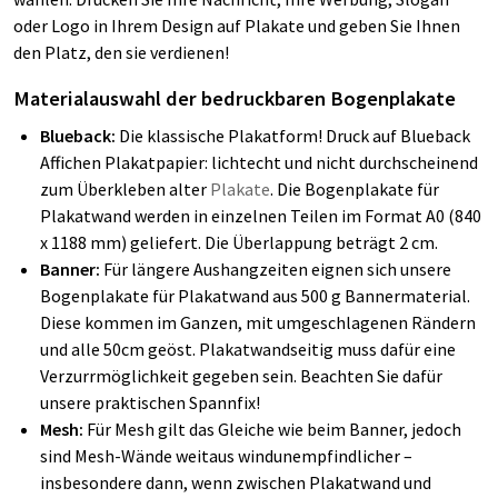
oder Logo in Ihrem Design auf Plakate und geben Sie Ihnen
den Platz, den sie verdienen!
Materialauswahl der bedruckbaren Bogenplakate
Blueback:
Die klassische Plakatform! Druck auf Blueback
Affichen Plakatpapier: lichtecht und nicht durchscheinend
zum Überkleben alter
Plakate
. Die Bogenplakate für
Plakatwand werden in einzelnen Teilen im Format A0 (840
x 1188 mm) geliefert. Die Überlappung beträgt 2 cm.
Banner:
Für längere Aushangzeiten eignen sich unsere
Bogenplakate für Plakatwand aus 500 g Bannermaterial.
Diese kommen im Ganzen, mit umgeschlagenen Rändern
und alle 50cm geöst. Plakatwandseitig muss dafür eine
Verzurrmöglichkeit gegeben sein. Beachten Sie dafür
unsere praktischen Spannfix!
Mesh:
Für Mesh gilt das Gleiche wie beim Banner, jedoch
sind Mesh-Wände weitaus windunempfindlicher –
insbesondere dann, wenn zwischen Plakatwand und