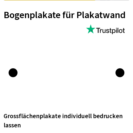
Bo­gen­pla­ka­te für Pla­kat­wand
Grossflächenplakate individuell bedrucken
lassen