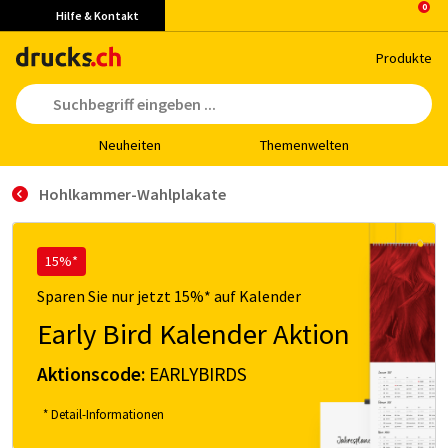
Hilfe & Kontakt
Pro­duk­te
Neu­hei­ten
The­men­wel­ten
Hohlkammer-Wahlplakate
15%*
Sparen Sie nur jetzt 15%* auf Kalender
Early Bird Kalender Aktion
Aktionscode:
EARLYBIRDS
* Detail-Informationen