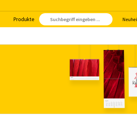
Pro­duk­te
Neu­hei