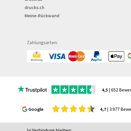
Bestecktaschen
drucks.ch
Bettwäsche
Meine-Rückwand
Blöcke
Briefpapier
Broschüren
Bälle
Zahlungsarten:
Bücher
CAD-Baupläne
Canvas
Collegeblöcke
Coupon-Kalender
4,5
| 652 Bewe
DISPA®-Papierplatte
Deckenhänger
Displaykarton
Google
4,7
| 3.977 Bew
Displays
Druckbleistift
In Verbindung bleiben: