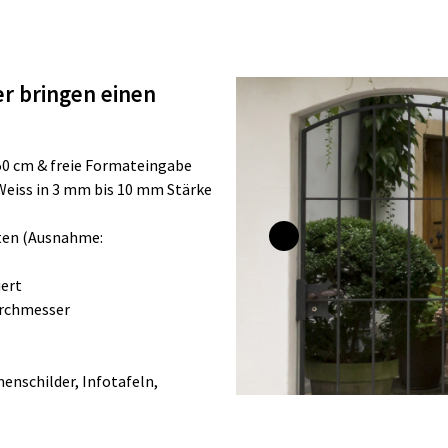
er bringen einen
x 150 cm & freie Formateingabe
 Weiss in 3 mm bis 10 mm Stärke
lten (Ausnahme:
iert
urchmesser
enschilder, Infotafeln,