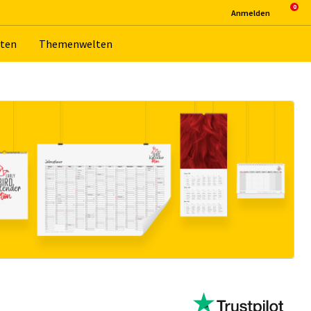
An­mel­den
­ten
The­men­wel­ten