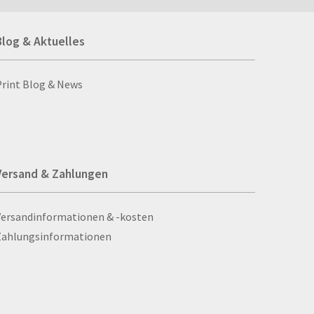
umdüfte
Tafeln
Blog & Aktuelles
genschirme
Tapeten
giestühle
Taschen
ll- und Stanzprodukte
Taschenaschenbecher
Blog & Aktuelles
Print Blog & News
ll-ups
Taschenlampen
bbellose
Ta­schen­plan
cksäcke
Tassen
hals
Textilien
Versand & Zahlungen
hienbeinschoner
Tischaufsteller
hilder
Tischdecken
Versand & Zahlungen
Versandinformationen & -kosten
il­der aus Sta­dur
Tischkarten
Zahlungsinformationen
hlüsselanhänger
Tischsets
hlitten
Tombolalose
hreibgeräte
Torwand
hreibsets
Tragekartons