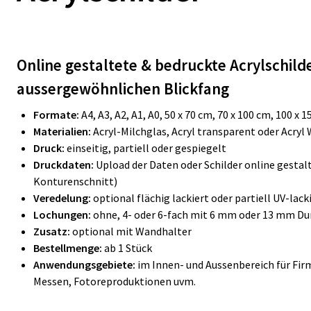
Online gestaltete & bedruckte Acrylschild
aussergewöhnlichen Blickfang
Formate:
A4, A3, A2, A1, A0, 50 x 70 cm, 70 x 100 cm, 100 
Materialien:
Acryl-Milchglas, Acryl transparent oder Acryl
Druck:
einseitig, partiell oder gespiegelt
Druckdaten:
Upload der Daten oder Schilder online gesta
Konturenschnitt)
Veredelung:
optional flächig lackiert oder partiell UV-lack
Lochungen:
ohne, 4- oder 6-fach mit 6 mm oder 13 mm D
Zusatz:
optional mit Wandhalter
Bestellmenge:
ab 1 Stück
Anwendungsgebiete:
im Innen- und Aussenbereich für Firm
Messen, Fotoreproduktionen uvm.