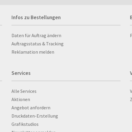
Fahnen- und Wimpelketten
L-Banner
Ra
Infos zu Bestellungen
Fahnensysteme
Lampen
Re
Faltschilder / Nasenschilder
Lanyards & Schlüsselbänder
Re
atten
Fischerhut
Laptoptaschen & -
Ri
Infos zu Bestellungen
Daten für Auftrag ändern
nn­rah­
Flachmänner
rucksäcke
Ro
Auftragsstatus & Tracking
Flaschen
Lautsprecher
Ru
Reklamation melden
Flaschenbanderolen
Leinwand
Ru
Flaschenverpackungen
Lesezeichen
Sc
Services
Flexible Verpackungen
Letterpress
Sc
Flipchartblöcke
Liegestühle
Sc
Services
Alle Services
Flyer
Lineale
Sch
Aktionen
Flügelmappen
Loseblattsammlung
Sc
Angebot anfordern
Folder/Faltprospekte
Luftballon
Sc
Druckdaten-Erstellung
Fotoböden
M&M's
Sc
Grafikstudios
Fotokalender
Magazine
Sc