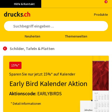
Hilfe & Kontakt
Pro­duk­te
Neu­hei­ten
The­men­wel­ten
Schil­der, Ta­feln & Plat­ten
15%*
Sparen Sie nur jetzt 15%* auf Kalender
Early Bird Kalender Aktion
Aktionscode:
EARLYBIRDS
* Detail-Informationen