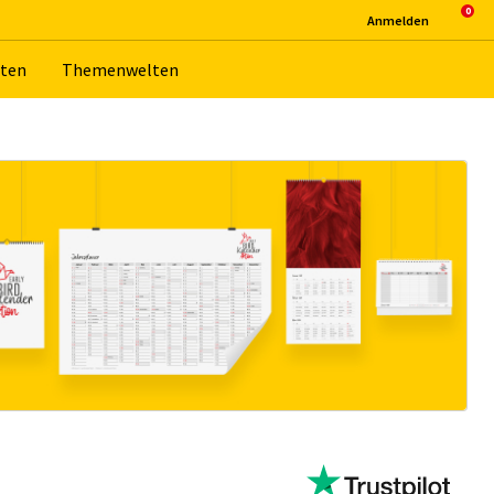
An­mel­den
­ten
The­men­wel­ten