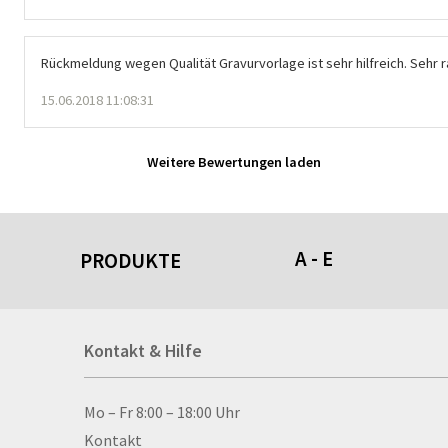
Rückmeldung wegen Qualität Gravurvorlage ist sehr hilfreich. Sehr 
15.06.2018 11:08:31
Weitere Bewertungen laden
A - E
PRODUKTE
Acrylschilder
Kontakt & Hilfe
Anti-Stressbälle
Allwetterplakate
Aluminium-Verbundpl
Kontakt & Hilfe
Mo – Fr 8:00 – 18:00 Uhr
Alu­mi­ni­um-Tex­til­spa
Kontakt