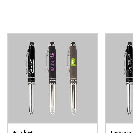
4c Inkjet
Lasergra