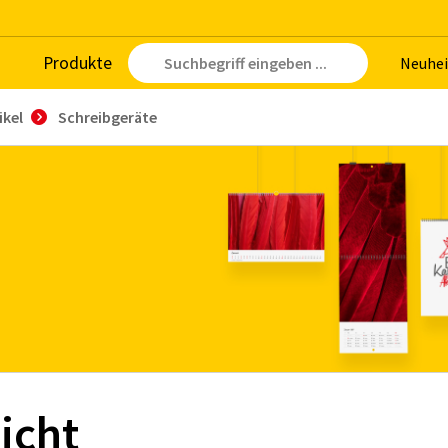
Pro­duk­te
Neu­hei
ikel
Schreibgeräte
icht