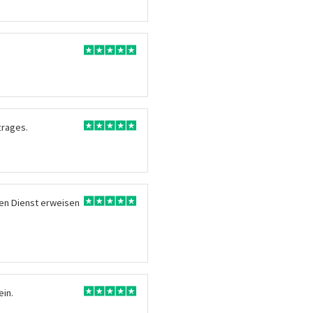
trages.
hren Dienst erweisen
ein.