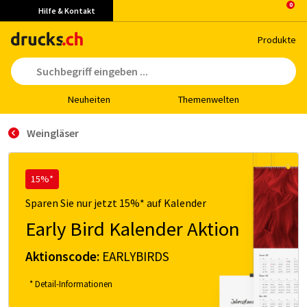
Hilfe & Kontakt
Pro­duk­te
Neu­hei­ten
The­men­wel­ten
Weingläser
15%*
Sparen Sie nur jetzt 15%* auf Kalender
Early Bird Kalender Aktion
Aktionscode:
EARLYBIRDS
* Detail-Informationen