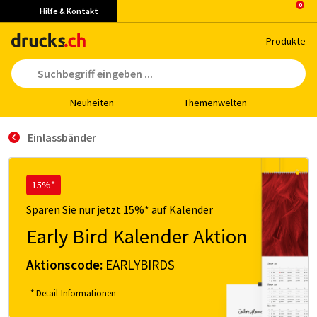
Hilfe & Kontakt
Pro­duk­te
Neu­hei­ten
The­men­wel­ten
Einlassbänder
15%*
Sparen Sie nur jetzt 15%* auf Kalender
Early Bird Kalender Aktion
Aktionscode:
EARLYBIRDS
* Detail-Informationen