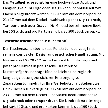
Das
Metallgehäuse
sorgt für eine hochwertige Optik und
Langlebigkeit. Ihr Logo oder Design kann individuell auf zwei
Flächen angebracht werden: 21 x 37 mm auf dem Körper und
21 x 17 mm auf dem Deckel – wahlweise per
4c Digitaldruck,
Tampondruck oder Gravur
. Die Mindestbestellmenge liegt
bei
50 Stück
, und pro Karton sind bis zu 300 Stück verpackt.
Taschenaschenbecher aus Kunststoff
Der Taschenaschenbecher aus Kunststoff überzeugt mit
seinem
kompakten Design
und
praktischer Handhabung
. Mit
Massen von
30 x 78 x 17 mm
ist er ideal für unterwegs und
passt problemlos in jede Tasche. Das robuste
Kunststoffgehäuse sorgt für eine leichte und zugleich
langlebige Lösung zur sicheren Entsorgung von
Zigarettenstummeln. Für Ihre Werbebotschaft stehen zwei
Druckflächen zur Verfügung: 23 x 50 mm auf dem Körper und
23 x 13 mm auf dem Deckel – individuell bedruckbar per
4c
Digitaldruck oder Tampondruck
. Die Mindestbestellmenge
beträgt 50 Stück, und pro Karton können bis zu 160 Stück