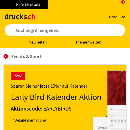
Hilfe & Kontakt
Pro­duk­te
Neu­hei­ten
The­men­wel­ten
Events & Sport
15%*
Sparen Sie nur jetzt 15%* auf Kalender
Early Bird Kalender Aktion
Aktionscode:
EARLYBIRDS
* Detail-Informationen