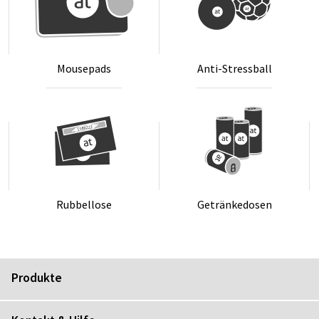
Mou­se­pads
An­ti-Stress­ball
Rub­bel­lo­se
Ge­trän­ke­do­sen
Produkte