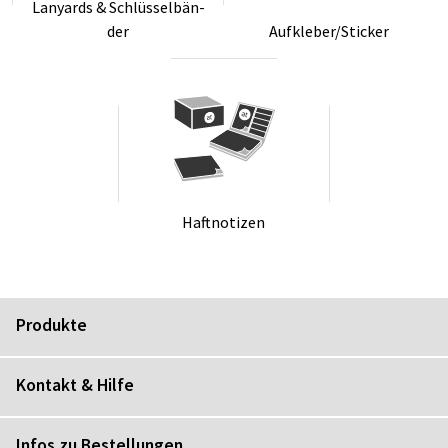
Lanyards & Schlüs­sel­bän­
der
Auf­kle­ber/Sti­cker
Haft­no­ti­zen
Produkte
Kontakt & Hilfe
Infos zu Bestellungen