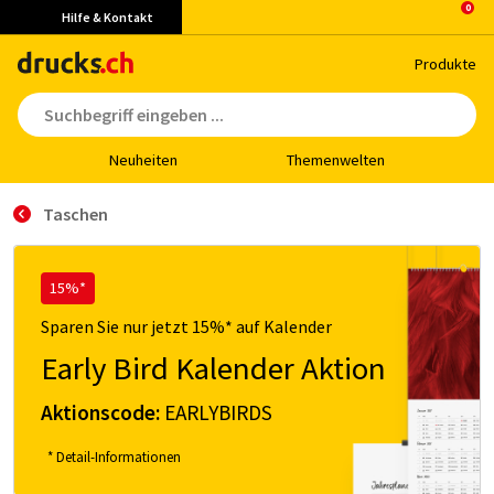
Hilfe & Kontakt
Pro­duk­te
Neu­hei­ten
The­men­wel­ten
Taschen
15%*
Sparen Sie nur jetzt 15%* auf Kalender
Early Bird Kalender Aktion
Aktionscode:
EARLYBIRDS
* Detail-Informationen