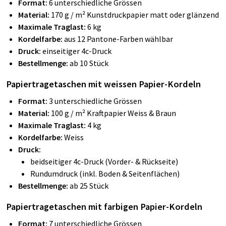
Format:
6 unterschiedliche Grössen
Material:
170 g / m²
Kunstdruckpapier matt oder glänzend
Maximale Traglast:
6 kg
Kordelfarbe:
aus 12 Pantone-Farben wählbar
Druck:
einseitiger 4c-Druck
Bestellmenge:
ab 10 Stück
Papiertragetaschen mit weissen Papier-Kordeln
Format:
3 unterschiedliche Grössen
Material:
100 g / m²
Kraftpapier Weiss & Braun
Maximale Traglast:
4 kg
Kordelfarbe:
Weiss
Druck:
beidseitiger
4c-Druck (Vorder- & Rückseite)
Rundumdruck (inkl. Boden & Seitenflächen)
Bestellmenge:
ab 25 Stück
Papiertragetaschen mit farbigen Papier-Kordeln
Format:
7 unterschiedliche Grössen