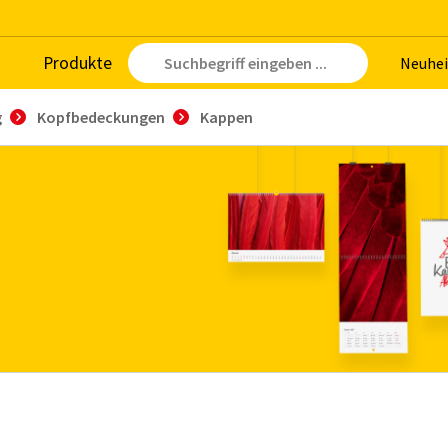
Pro­duk­te
Neu­hei
g
Kopfbedeckungen
Kappen