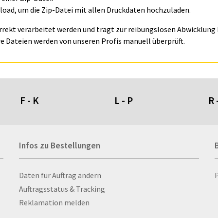
oad, um die Zip-Datei mit allen Druckdaten hochzuladen.
orrekt verarbeitet werden und trägt zur reibungslosen Abwicklung I
e Dateien werden von unseren Profis manuell überprüft.
F - K
L - P
R 
Fahnen- und Wimpelketten
L-Banner
Ra
Infos zu Bestellungen
Fahnensysteme
Lampen
Re
Faltschilder / Nasenschilder
Lanyards & Schlüsselbänder
Re
atten
Fischerhut
Laptoptaschen & -
Ri
Infos zu Bestellungen
Daten für Auftrag ändern
nn­rah­
Flachmänner
rucksäcke
Ro
Auftragsstatus & Tracking
Flaschen
Lautsprecher
Ru
Reklamation melden
Flaschenbanderolen
Leinwand
Ru