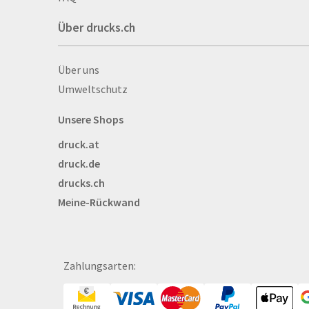
Auszeichnungen
Über drucks.ch
Autogrammkarten
Backlight
Über drucks.ch
Über uns
Banner
Umweltschutz
Basketbälle
Beachflags
Unsere Shops
Becher
druck.at
Bekleidung
druck.de
Bestecktaschen
drucks.ch
Bettwäsche
Meine-Rückwand
Blöcke
Briefpapier
Broschüren
Bälle
Zahlungsarten:
Bücher
CAD-Baupläne