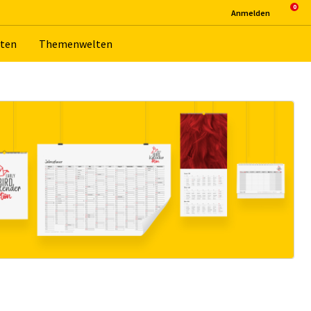
An­mel­den
­ten
The­men­wel­ten