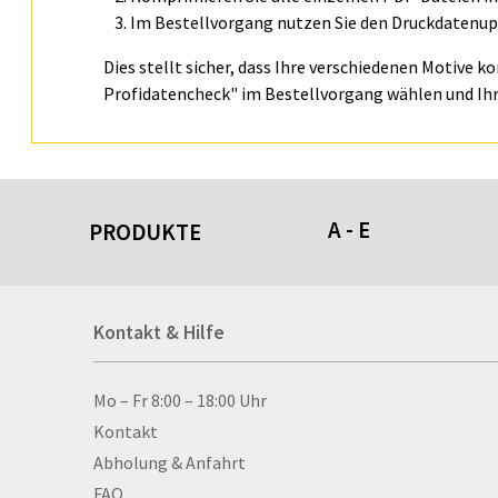
Im Bestellvorgang nutzen Sie den Druckdatenupl
Dies stellt sicher, dass Ihre verschiedenen Motive k
Profidatencheck" im Bestellvorgang wählen und Ihr
A - E
PRODUKTE
Acrylschilder
Kontakt & Hilfe
Anti-Stressbälle
Allwetterplakate
Aluminium-Verbundpl
Kontakt & Hilfe
Mo – Fr 8:00 – 18:00 Uhr
Alu­mi­ni­um-Tex­til­spa
Kontakt
men
Abholung & Anfahrt
Aufkleber
FAQ