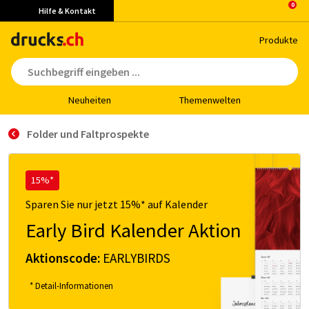
Hilfe & Kontakt
Pro­duk­te
Neu­hei­ten
The­men­wel­ten
Folder und Faltprospekte
15%*
Sparen Sie nur jetzt 15%* auf Kalender
Early Bird Kalender Aktion
Aktionscode:
EARLYBIRDS
* Detail-Informationen