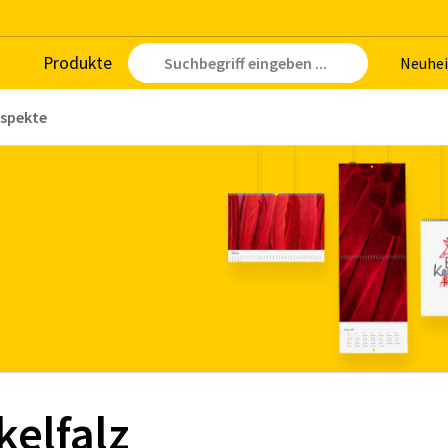
Pro­duk­te
Neu­hei
ospekte
kelfalz