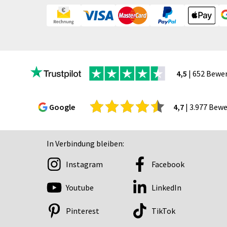
Bücher
CAD-Baupläne
Canvas
Collegeblöcke
Coupon-Kalender
4,5
| 652 Bewe
DISPA®-Papierplatte
Deckenhänger
Displaykarton
Google
4,7
| 3.977 Bew
Displays
Druckbleistift
In Verbindung bleiben:
DTF Druck
Durchschreibegarnitu
Instagram
Facebook
Echtglasschilder
Youtube
LinkedIn
Ein­lass- und Kon­troll­
der
Pinterest
TikTok
Eintrittskarten