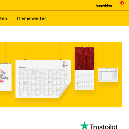
An­mel­den
­ten
The­men­wel­ten