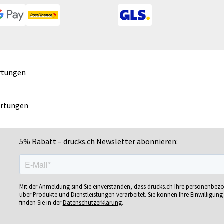
Gelschreiber
Mundschutzmasken
Si
Gepäckanhänger
Namensschilder
Si
Geschenk-Sets
Notizbücher
Si
Geschenkband
Ohrstöpsel
So
Geschenkboxen
Ordner
So
rtungen
Geschenkkartons
POS-Displays
So
Geschenkpapier
PVC-Hartschaumplatten
Sn
Getränkebecher
Paketklebebänder
Sp
ertungen
Getränkedosen
Papierbanderolen
Sp
Glastrophäen
Papiertragetaschen
Sp
5% Rabatt – drucks.ch Newsletter abonnieren:
Gläser
Pappfiguren
Sp
ren
Grußkarten
Personalisierte Postkarten
Sp
Gutscheine
Pins
St
bän­
Gutscheinhefte
Plakate
St
Mit der Anmeldung sind Sie einverstanden, dass drucks.ch Ihre personenbez
über Produkte und Dienstleistungen verarbeitet. Sie können Ihre Einwilligung 
Gutscheinhüllen
Plakatwände
St
finden Sie in der
Datenschutzerklärung
.
Haftnotizen
Planobögen
St