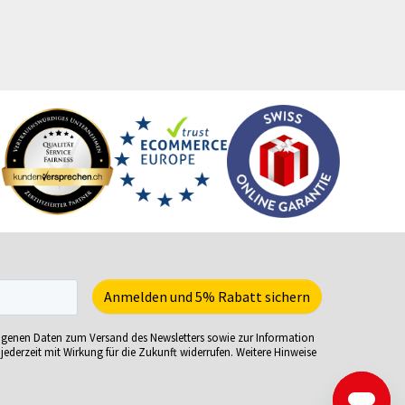
cherheitsbekleidung
Turnbeutel
tzmöbel
Türhänger
tzsäcke
Türmatten
ftcoverbücher
Urkunden
mmerbekleidung
USB-Sticks
nnenbrillen
Verkaufsständer
acks
Verpackungen
eisekarten
Versandverpackungen
iele-Sets
Visitenkarten
iralbücher
Volleybälle
ort- und Freizeittaschen
Wahl- &
ortartikel
Veranstaltungsplakate
artnummern
Wasserkaraffe
ehsammler
Weihnachtskarten
ogenen Daten zum Versand des Newsletters sowie zur Information
jederzeit mit Wirkung für die Zukunft widerrufen. Weitere Hinweise
empel
Weinverpackungen
empelkugelschreiber
Werbesäulen