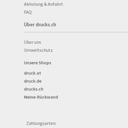
men
Abholung & Anfahrt
Aufkleber
FAQ
Auszeichnungen
Über drucks.ch
Autogrammkarten
Backlight
Über drucks.ch
Über uns
Banner
Umweltschutz
Basketbälle
Beachflags
Unsere Shops
Becher
druck.at
Bekleidung
druck.de
Bestecktaschen
drucks.ch
Bettwäsche
Meine-Rückwand
Blöcke
Briefpapier
Broschüren
Bälle
Zahlungsarten: