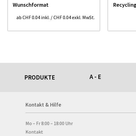
Wunschformat
Recyclin
ab
CHF 0.04
inkl.
/
CHF 0.04
exkl. MwSt.
A - E
PRODUKTE
Acrylschilder
Kontakt & Hilfe
Anti-Stressbälle
Allwetterplakate
Aluminium-Verbundpl
Kontakt & Hilfe
Mo – Fr 8:00 – 18:00 Uhr
Alu­mi­ni­um-Tex­til­spa
Kontakt