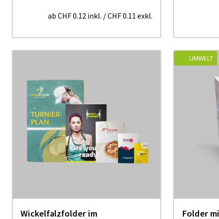
ab
CHF 0.12
inkl.
/
CHF 0.11
exkl.
UMWELT
Wi­ckel­falzfolder im
Folder mi