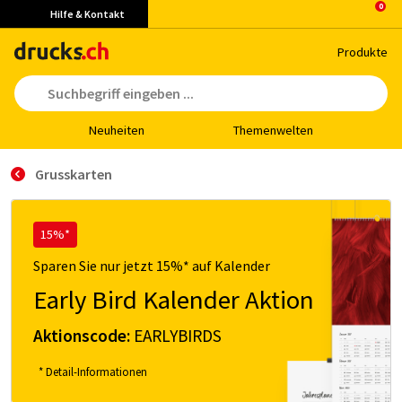
Hilfe & Kontakt
Pro­duk­te
Neu­hei­ten
The­men­wel­ten
Grusskarten
15%*
Sparen Sie nur jetzt 15%* auf Kalender
Early Bird Kalender Aktion
Aktionscode:
EARLYBIRDS
* Detail-Informationen