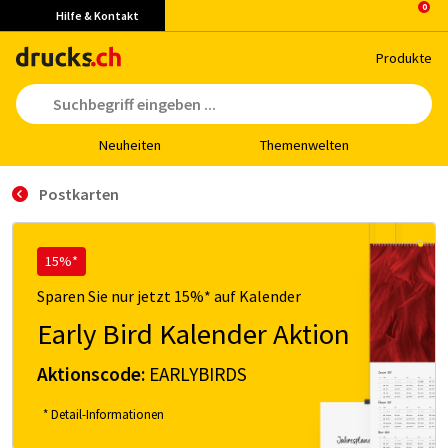
Hilfe & Kontakt
Pro­duk­te
Neu­hei­ten
The­men­wel­ten
Postkarten
15%*
Sparen Sie nur jetzt 15%* auf Kalender
Early Bird Kalender Aktion
Aktionscode:
EARLYBIRDS
* Detail-Informationen