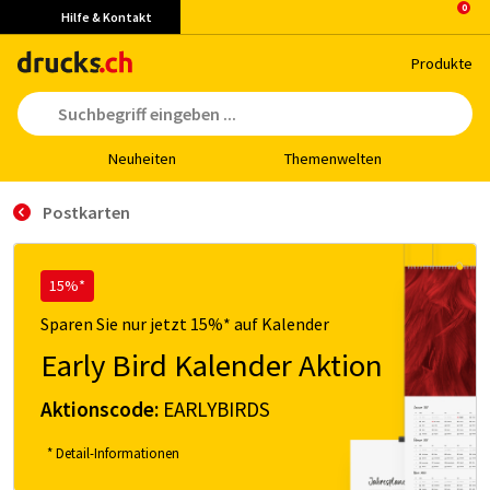
Hilfe & Kontakt
Pro­duk­te
Neu­hei­ten
The­men­wel­ten
Postkarten
15%*
Sparen Sie nur jetzt 15%* auf Kalender
Early Bird Kalender Aktion
Aktionscode:
EARLYBIRDS
* Detail-Informationen