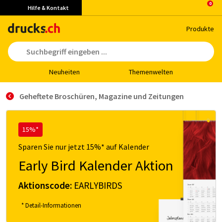
Hilfe & Kontakt
Pro­duk­te
Neu­hei­ten
The­men­wel­ten
Geheftete Broschüren, Magazine und Zeitungen
15%*
Sparen Sie nur jetzt 15%* auf Kalender
Early Bird Kalender Aktion
Aktionscode:
EARLYBIRDS
* Detail-Informationen