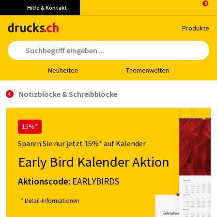
Hilfe & Kontakt
Pro­duk­te
Neu­hei­ten
The­men­wel­ten
Notizblöcke & Schreibblöcke
15%*
Sparen Sie nur jetzt 15%* auf Kalender
Early Bird Kalender Aktion
Aktionscode:
EARLYBIRDS
* Detail-Informationen