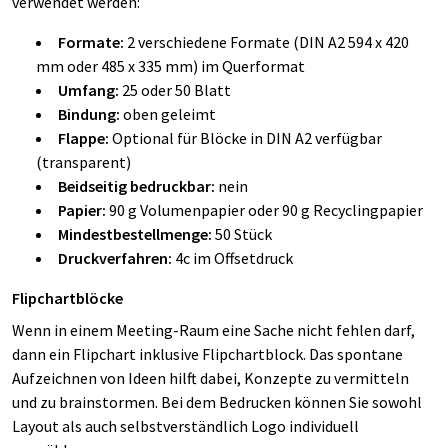
verwendet werden:
Formate:
2 verschiedene Formate (DIN A2 594 x 420
mm oder 485 x 335 mm) im Querformat
Umfang:
25 oder 50 Blatt
Bindung:
oben geleimt
Flappe:
Optional für Blöcke in DIN A2 verfügbar
(transparent)
Beidseitig bedruckbar:
nein
Papier:
90 g Volumenpapier oder 90 g Recyclingpapier
Mindestbestellmenge:
50 Stück
Druckverfahren:
4c im Offsetdruck
Flipchartblöcke
Wenn in einem Meeting-Raum eine Sache nicht fehlen darf,
dann ein Flipchart inklusive Flipchartblock. Das spontane
Aufzeichnen von Ideen hilft dabei, Konzepte zu vermitteln
und zu brainstormen. Bei dem Bedrucken können Sie sowohl
Layout als auch selbstverständlich Logo individuell