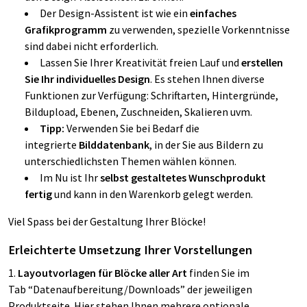
Der Design-Assistent ist wie ein
einfaches
Grafikprogramm
zu verwenden, spezielle Vorkenntnisse
sind dabei nicht erforderlich.
Lassen Sie Ihrer Kreativität freien Lauf und
erstellen
Sie Ihr individuelles Design
. Es stehen Ihnen diverse
Funktionen zur Verfügung: Schriftarten, Hintergründe,
Bildupload, Ebenen, Zuschneiden, Skalieren uvm.
Tipp:
Verwenden Sie bei Bedarf die
integrierte
Bilddatenbank
, in der Sie aus Bildern zu
unterschiedlichsten Themen wählen können.
Im Nu ist Ihr
selbst gestaltetes
Wunschprodukt
fertig
und kann in den Warenkorb gelegt werden.
Viel Spass bei der Gestaltung Ihrer Blöcke!
Erleichterte Umsetzung Ihrer Vorstellungen
1.
Layoutvorlagen für Blöcke aller Art
finden Sie im
Tab “Datenaufbereitung/Downloads” der jeweiligen
Produktseite. Hier stehen Ihnen mehrere optionale