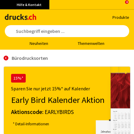
Hilfe & Kontakt
Pro­duk­te
Neu­hei­ten
The­men­wel­ten
Bürodrucksorten
15%*
Sparen Sie nur jetzt 15%* auf Kalender
Early Bird Kalender Aktion
Aktionscode:
EARLYBIRDS
* Detail-Informationen