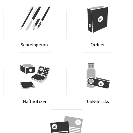
Schreib­ge­rä­te
Ord­ner
Haft­no­ti­zen
USB-Sticks