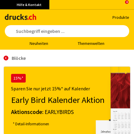
Hilfe & Kontakt
Pro­duk­te
Neu­hei­ten
The­men­wel­ten
Blöcke
15%*
Sparen Sie nur jetzt 15%* auf Kalender
Early Bird Kalender Aktion
Aktionscode:
EARLYBIRDS
* Detail-Informationen