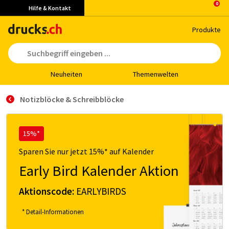
Hilfe & Kontakt
Pro­duk­te
Neu­hei­ten
The­men­wel­ten
Notizblöcke & Schreibblöcke
15%*
Sparen Sie nur jetzt 15%* auf Kalender
Early Bird Kalender Aktion
Aktionscode:
EARLYBIRDS
* Detail-Informationen