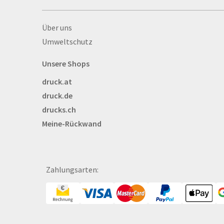
Autogrammkarten
Backlight
Über drucks.ch
Über uns
Banner
Umweltschutz
Basketbälle
Beachflags
Unsere Shops
Becher
druck.at
Bekleidung
druck.de
Bestecktaschen
drucks.ch
Bettwäsche
Meine-Rückwand
Blöcke
Briefpapier
Broschüren
Bälle
Zahlungsarten:
Bücher
CAD-Baupläne
Canvas