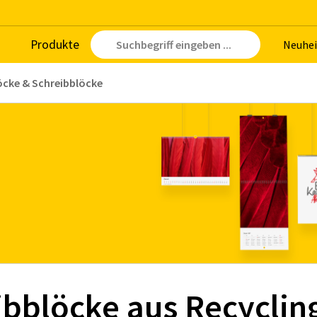
Pro­duk­te
Neu­hei
öcke & Schreibblöcke
ibblöcke aus Recyclin