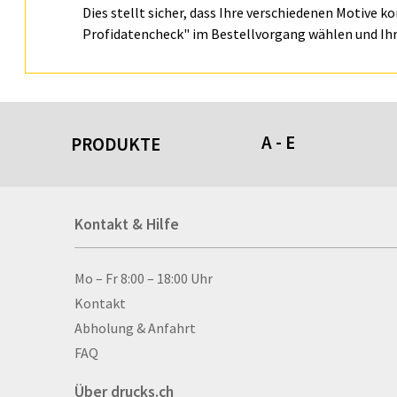
Dies stellt sicher, dass Ihre verschiedenen Motive k
Profidatencheck" im Bestellvorgang wählen und Ihr
A - E
PRODUKTE
Acrylschilder
Kontakt & Hilfe
Anti-Stressbälle
Allwetterplakate
Aluminium-Verbundpl
Kontakt & Hilfe
Mo – Fr 8:00 – 18:00 Uhr
Alu­mi­ni­um-Tex­til­spa
Kontakt
men
Abholung & Anfahrt
Aufkleber
FAQ
Auszeichnungen
Über drucks.ch