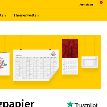
An­mel­den
­ten
The­men­wel­ten
gpapier