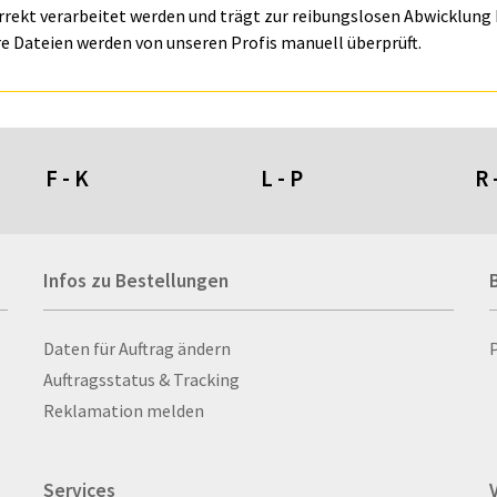
orrekt verarbeitet werden und trägt zur reibungslosen Abwicklung I
e Dateien werden von unseren Profis manuell überprüft.
F - K
L - P
R 
Fahnen- und Wimpelketten
L-Banner
Ra
Infos zu Bestellungen
Fahnensysteme
Lampen
Re
Faltschilder / Nasenschilder
Lanyards & Schlüsselbänder
Re
atten
Fischerhut
Laptoptaschen & -
Ri
Infos zu Bestellungen
Daten für Auftrag ändern
nn­rah­
Flachmänner
rucksäcke
Ro
Auftragsstatus & Tracking
Flaschen
Lautsprecher
Ru
Reklamation melden
Flaschenbanderolen
Leinwand
Ru
Flaschenverpackungen
Lesezeichen
Sc
Services