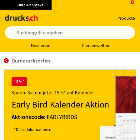
Hilfe & Kontakt
Pro­duk­te
Neu­hei­ten
The­men­wel­ten
Bürodrucksorten
15%*
Sparen Sie nur jetzt 15%* auf Kalender
Early Bird Kalender Aktion
Aktionscode:
EARLYBIRDS
* Detail-Informationen