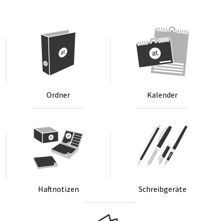
Ord­ner
Ka­len­der
Haft­no­ti­zen
Schreib­ge­rä­te