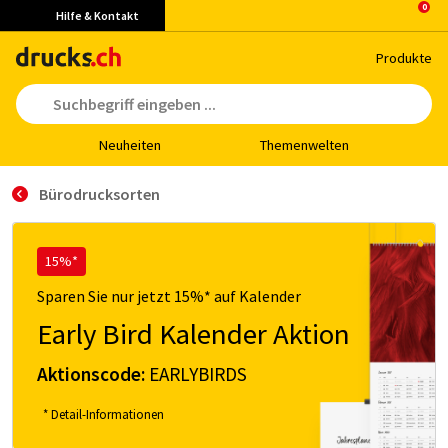
Hilfe & Kontakt
Pro­duk­te
Neu­hei­ten
The­men­wel­ten
Bürodrucksorten
15%*
Sparen Sie nur jetzt 15%* auf Kalender
Early Bird Kalender Aktion
Aktionscode:
EARLYBIRDS
* Detail-Informationen