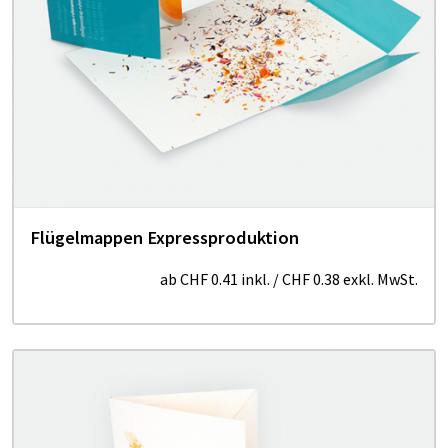
Flü­­gel­­ma­p­­pen Ex­­pres­s­­produktion
ab
CHF 0.41
inkl.
/
CHF 0.38
exkl. MwSt.