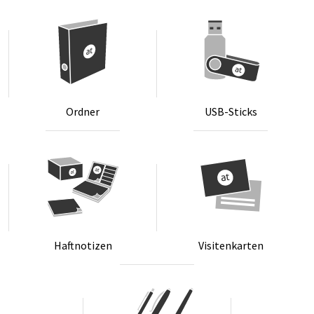
Ord­ner
USB-Sticks
Haft­no­ti­zen
Vi­si­ten­kar­ten