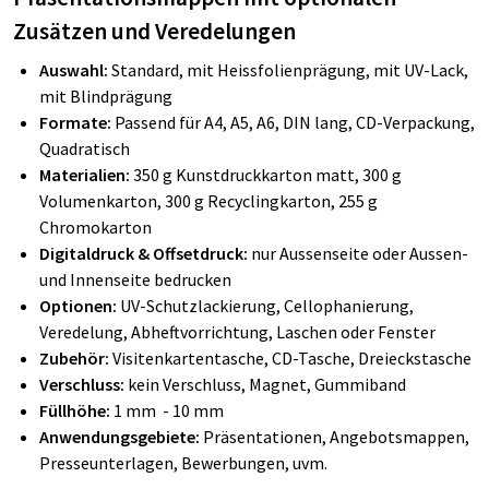
Zusätzen und Veredelungen
Auswahl:
Standard, mit Heissfolienprägung, mit UV-Lack,
mit Blindprägung
Formate:
Passend für A4, A5, A6, DIN lang, CD-Verpackung,
Quadratisch
Materialien:
350 g Kunstdruckkarton matt, 300 g
Volumenkarton, 300 g Recyclingkarton, 255 g
Chromokarton
Digitaldruck & Offsetdruck:
nur Aussenseite oder Aussen-
und Innenseite bedrucken
Optionen:
UV-Schutzlackierung, Cellophanierung,
Veredelung, Abheftvorrichtung, Laschen oder Fenster
Zubehör:
Visitenkartentasche, CD-Tasche, Dreieckstasche
Verschluss:
kein Verschluss, Magnet, Gummiband
Füllhöhe:
1 mm - 10 mm
Anwendungsgebiete:
Präsentationen, Angebotsmappen,
Presseunterlagen, Bewerbungen, uvm.