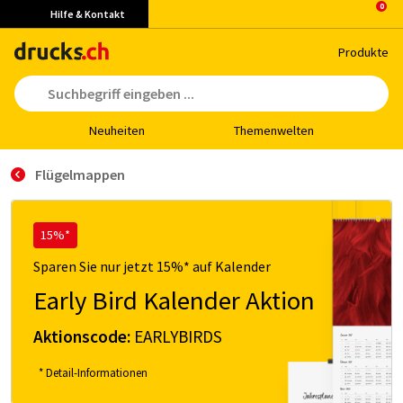
Hilfe & Kontakt
Pro­duk­te
Neu­hei­ten
The­men­wel­ten
Flügelmappen
15%*
Sparen Sie nur jetzt 15%* auf Kalender
Early Bird Kalender Aktion
Aktionscode:
EARLYBIRDS
* Detail-Informationen