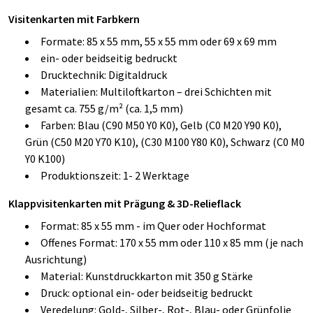
Visitenkarten mit Farbkern
Formate: 85 x 55 mm, 55 x 55 mm oder 69 x 69 mm
ein- oder beidseitig bedruckt
Drucktechnik: Digitaldruck
Materialien: Multiloftkarton – drei Schichten mit
gesamt ca. 755 g/m² (ca. 1,5 mm)
Farben: Blau (C90 M50 Y0 K0), Gelb (C0 M20 Y90 K0),
Grün (C50 M20 Y70 K10), (C30 M100 Y80 K0), Schwarz (C0 M0
Y0 K100)
Produktionszeit: 1- 2 Werktage
Klappvisitenkarten mit Prägung & 3D-Relieflack
Format: 85 x 55 mm - im Quer oder Hochformat
Offenes Format: 170 x 55 mm oder 110 x 85 mm (je nach
Ausrichtung)
Material: Kunstdruckkarton mit 350 g Stärke
Druck: optional ein- oder beidseitig bedruckt
Veredelung: Gold-, Silber-, Rot-, Blau- oder Grünfolie