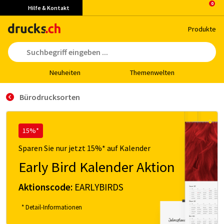
Hilfe & Kontakt
Pro­duk­te
Neu­hei­ten
The­men­wel­ten
Bürodrucksorten
15%*
Sparen Sie nur jetzt 15%* auf Kalender
Early Bird Kalender Aktion
Aktionscode:
EARLYBIRDS
* Detail-Informationen