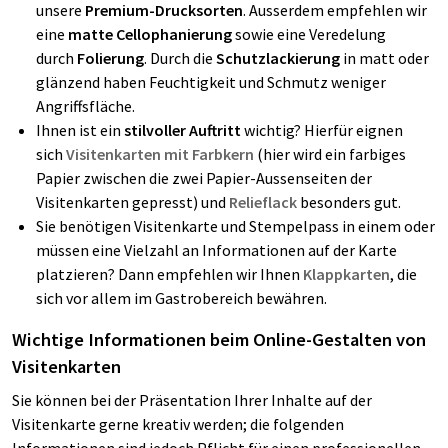
unsere
Premium-Drucksorten
. Ausserdem empfehlen wir
eine
matte Cellophanierung
sowie eine Veredelung
durch
Folierung
. Durch die
Schutzlackierung
in matt oder
glänzend haben Feuchtigkeit und Schmutz weniger
Angriffsfläche.
Ihnen ist ein
stilvoller Auftritt
wichtig? Hierfür eignen
sich
Visitenkarten mit Farbkern
(hier wird ein farbiges
Papier zwischen die zwei Papier-Aussenseiten der
Visitenkarten gepresst) und
Relieflack
besonders gut.
Sie benötigen Visitenkarte und Stempelpass in einem oder
müssen eine Vielzahl an Informationen auf der Karte
platzieren? Dann empfehlen wir Ihnen
Klappkarten
, die
sich vor allem im Gastrobereich bewähren.
Wichtige Informationen beim Online-Gestalten von
Visitenkarten
Sie können bei der Präsentation Ihrer Inhalte auf der
Visitenkarte gerne kreativ werden; die folgenden
Informationen sind jedoch Pflicht für einen professionellen