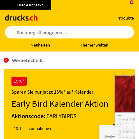
Hilfe & Kontakt
Pro­duk­te
Neu­hei­ten
The­men­wel­ten
Werbetechnik
15%*
Sparen Sie nur jetzt 15%* auf Kalender
Early Bird Kalender Aktion
Aktionscode:
EARLYBIRDS
* Detail-Informationen