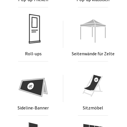
Roll-ups
Sei­ten­wän­de für Zel­te
Si­de­li­ne-Ban­ner
Sitz­mö­bel