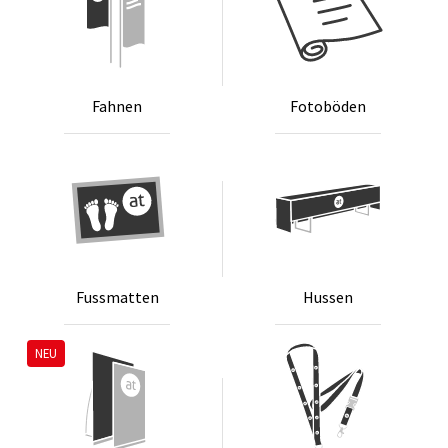
Fah­nen
Fo­to­bö­den
Fu­ss­mat­ten
Hus­sen
NEU