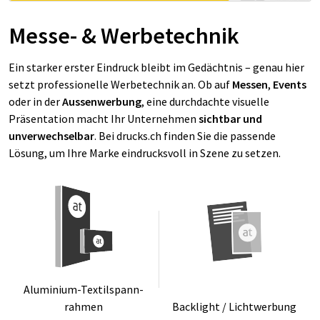
Messe- & Werbetechnik
Ein starker erster Eindruck bleibt im Gedächtnis – genau hier
setzt professionelle Werbetechnik an. Ob auf
Messen
,
Events
oder in der
Aussenwerbung
, eine durchdachte visuelle
Präsentation macht Ihr Unternehmen
sichtbar und
unverwechselbar
. Bei drucks.ch finden Sie die passende
Lösung, um Ihre Marke eindrucksvoll in Szene zu setzen.
Alu­­mi­­ni­um-Tex­­til­­span­n­
rah­­men
Back­light / Licht­wer­bung