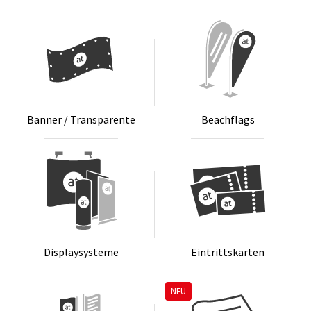
Ban­ner / Trans­pa­ren­te
Beach­flags
Dis­play­sys­te­me
Ein­tritts­kar­ten
NEU