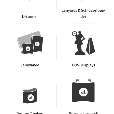
Lanyards & Schlüs­sel­bän­
L-Ban­ner
der
Lein­wän­de
POS-Dis­plays
Pop-up The­ken
Pop-up klas­sisch