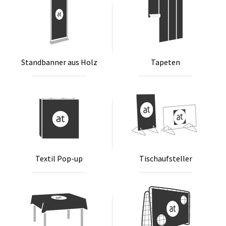
Stand­ban­ner aus Holz
Ta­pe­ten
Tex­til Pop-up
Tischauf­stel­ler