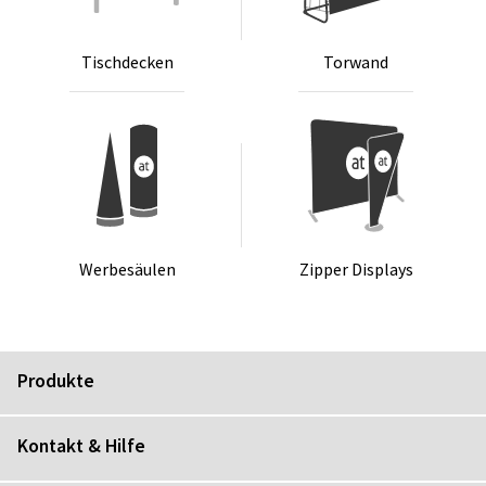
Tisch­de­cken
Tor­wand
Wer­be­säu­len
Zip­per Dis­plays
Produkte
Kontakt & Hilfe