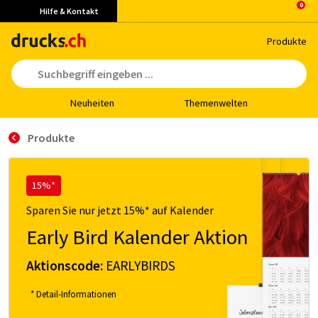
Hilfe & Kontakt
Pro­duk­te
Neu­hei­ten
The­men­wel­ten
Produkte
15%*
Sparen Sie nur jetzt 15%* auf Kalender
Early Bird Kalender Aktion
Aktionscode:
EARLYBIRDS
* Detail-Informationen