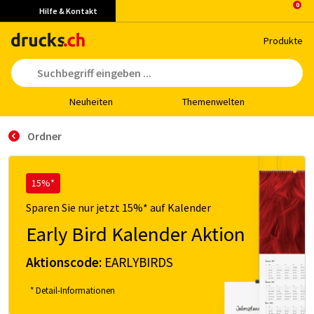
Hilfe & Kontakt
Pro­duk­te
Neu­hei­ten
The­men­wel­ten
Ordner
15%*
Sparen Sie nur jetzt 15%* auf Kalender
Early Bird Kalender Aktion
Aktionscode:
EARLYBIRDS
* Detail-Informationen