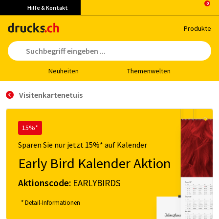
Hilfe & Kontakt
Pro­duk­te
Neu­hei­ten
The­men­wel­ten
Visitenkartenetuis
15%*
Sparen Sie nur jetzt 15%* auf Kalender
Early Bird Kalender Aktion
Aktionscode:
EARLYBIRDS
* Detail-Informationen