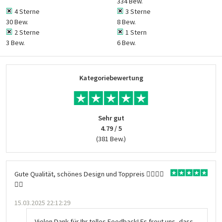
334 Bew.
4 Sterne
3 Sterne
30 Bew.
8 Bew.
2 Sterne
1 Stern
3 Bew.
6 Bew.
Kategoriebewertung
Sehr gut
4.79 / 5
(381 Bew.)
Gute Qualität, schönes Design und Toppreis 👍🏻👍🏻
👍🏻
15.03.2025 22:12:29
Vielen Dank für Ihr tolles Feedback! Es freut uns, dass