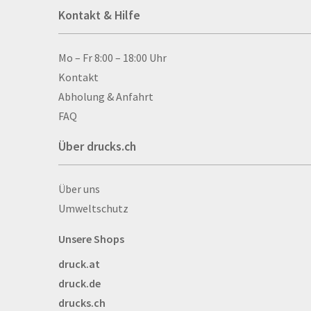
Kontakt & Hilfe
Anti-Stressbälle
Allwetterplakate
Aluminium-Verbundpl
Kontakt & Hilfe
Mo – Fr 8:00 – 18:00 Uhr
Alu­mi­ni­um-Tex­til­spa
Kontakt
men
Abholung & Anfahrt
Aufkleber
FAQ
Auszeichnungen
Über drucks.ch
Autogrammkarten
Backlight
Über drucks.ch
Über uns
Banner
Umweltschutz
Basketbälle
Beachflags
Unsere Shops
Becher
druck.at
Bekleidung
druck.de
Bestecktaschen
drucks.ch
Bettwäsche