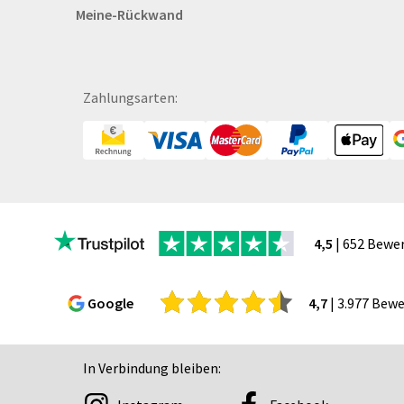
Meine-Rückwand
Blöcke
Briefpapier
Broschüren
Bälle
Zahlungsarten:
Bücher
CAD-Baupläne
Canvas
Collegeblöcke
Coupon-Kalender
4,5
| 652 Bewe
DISPA®-Papierplatte
Deckenhänger
Displaykarton
Google
4,7
| 3.977 Bew
Displays
Druckbleistift
In Verbindung bleiben:
DTF Druck
Durchschreibegarnitu