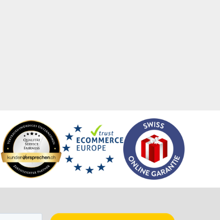
hürzen
Traubenzucker
itenwände für Zelte
Trinkflaschen
hattenfugenrahmen
Trophäen
rvietten
T-Shirts
cherheitsbekleidung
Turnbeutel
tzmöbel
Türhänger
tzsäcke
Türmatten
ftcoverbücher
Urkunden
mmerbekleidung
USB-Sticks
nnenbrillen
Verkaufsständer
acks
Verpackungen
eisekarten
Versandverpackungen
iele-Sets
Visitenkarten
iralbücher
Volleybälle
ort- und Freizeittaschen
Wahl- &
ortartikel
Veranstaltungsplakate