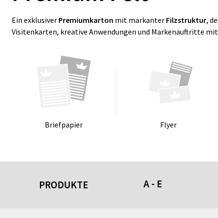
Ein exklusiver
Premiumkarton
mit markanter
Filzstruktur
, d
Visitenkarten, kreative Anwendungen und Markenauftritte mit
Brief­pa­pier
Fly­er
A - E
PRODUKTE
Acrylschilder