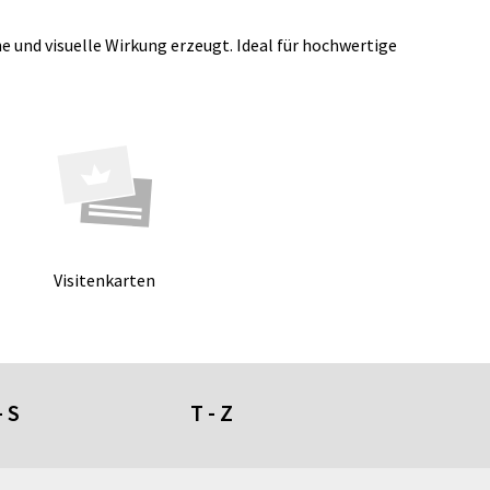
e und visuelle Wirkung erzeugt. Ideal für hochwertige
Vi­si­ten­kar­ten
- S
T - Z
umdüfte
Tafeln