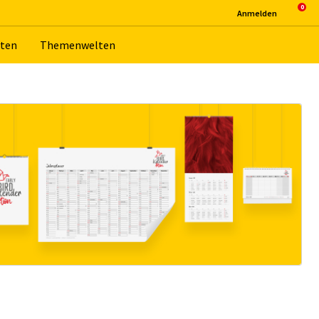
An­mel­den
­ten
The­men­wel­ten