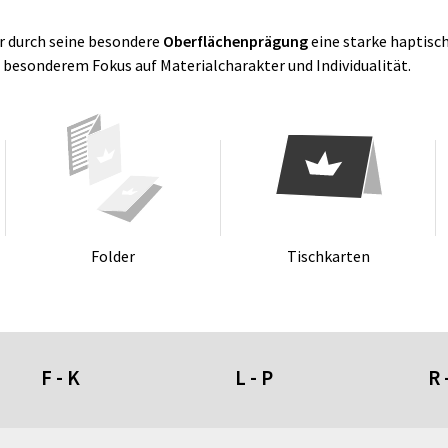
er durch seine besondere
Oberflächenprägung
eine starke haptisch
 besonderem Fokus auf Materialcharakter und Individualität.
Fol­der
Tisch­kar­ten
F - K
L - P
R 
Fahnen- und Wimpelketten
L-Banner
Ra