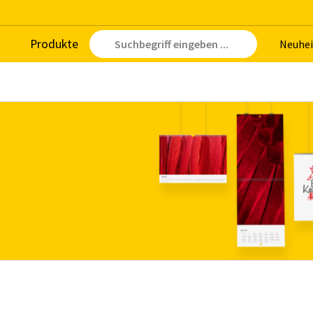
Pro­duk­te
Neu­hei