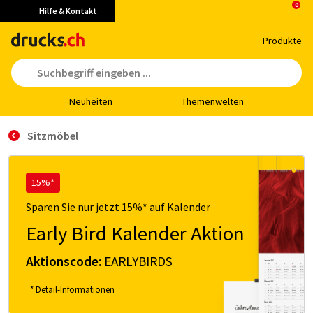
Hilfe & Kontakt
Pro­duk­te
Neu­hei­ten
The­men­wel­ten
Sitzmöbel
15%*
Sparen Sie nur jetzt 15%* auf Kalender
Early Bird Kalender Aktion
Aktionscode:
EARLYBIRDS
* Detail-Informationen