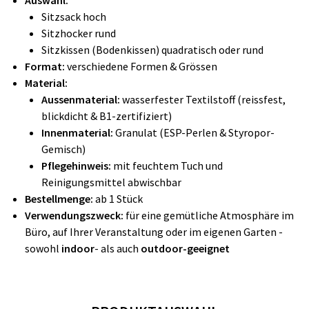
Auswahl:
Sitzsack hoch
Sitzhocker rund
Sitzkissen (Bodenkissen) quadratisch oder rund
Format:
verschiedene Formen & Grössen
Material:
Aussenmaterial:
wasserfester Textilstoff (reiss­fest,
blick­dicht & B1-zer­ti­fi­ziert)
Innenmaterial:
Granulat (ESP-Perlen & Styropor-
Gemisch)
Pflegehinweis:
mit feuchtem Tuch und
Reinigungsmittel abwischbar
Bestellmenge:
ab 1 Stück
Verwendungszweck:
für eine gemütliche Atmosphäre im
Büro, auf Ihrer Veranstaltung oder im eigenen Garten -
sowohl
indoor
- als auch
outdoor-geeignet