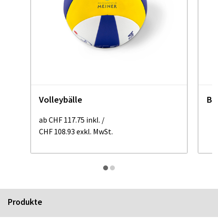
Volleybälle
Ba
ab
CHF 117.75
inkl.
/
CHF 108.93
exkl. MwSt.
a
Produkte