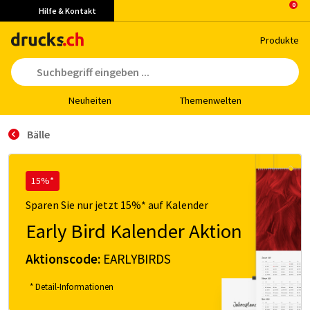
Hilfe & Kontakt
Pro­duk­te
Neu­hei­ten
The­men­wel­ten
Bälle
15%*
Sparen Sie nur jetzt 15%* auf Kalender
Early Bird Kalender Aktion
Aktionscode:
EARLYBIRDS
* Detail-Informationen