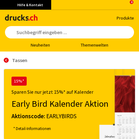
Hilfe & Kontakt
Pro­duk­te
Neu­hei­ten
The­men­wel­ten
Tassen
15%*
Sparen Sie nur jetzt 15%* auf Kalender
Early Bird Kalender Aktion
Aktionscode:
EARLYBIRDS
* Detail-Informationen