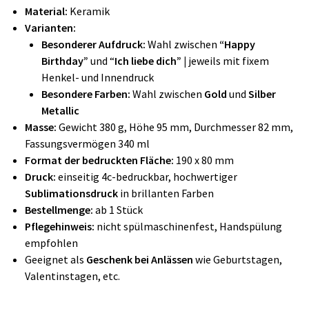
Material:
Keramik
Varianten:
Besonderer Aufdruck:
Wahl zwischen
“Happy
Birthday”
und “
Ich liebe dich” |
jeweils mit fixem
Henkel- und Innendruck
Besondere Farben:
Wahl zwischen
Gold
und
Silber
Metallic
Masse:
Gewicht 380 g, Höhe 95 mm, Durchmesser 82 mm,
Fassungsvermögen 340 ml
Format der bedruckten Fläche:
190 x 80 mm
Druck:
einseitig 4c-bedruckbar, hochwertiger
Sublimationsdruck
in brillanten Farben
Bestellmenge:
ab 1 Stück
Pflegehinweis:
nicht spülmaschinenfest, Handspülung
empfohlen
Geeignet als
Geschenk bei Anlässen
wie Geburtstagen,
Valentinstagen, etc.