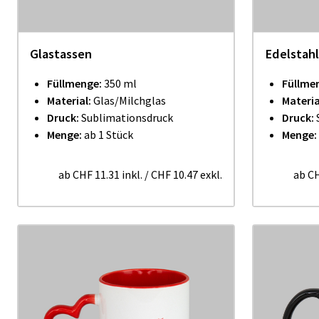
Glastassen
Edelstah
Füllmenge:
350 ml
Füllme
Material:
Glas/Milchglas
Materia
Druck:
Sublimationsdruck
Druck:
Menge:
ab 1 Stück
Menge:
ab
CHF 11.31
inkl.
/
CHF 10.47
exkl.
ab
CH