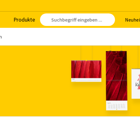
Pro­duk­te
Neu­hei
n