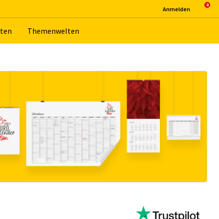
An­mel­den
­ten
The­men­wel­ten