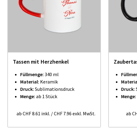
Tassen mit Herzhenkel
Zauberta
Füllmenge:
340 ml
Füllme
Material:
Keramik
Materia
Druck:
Sublimationsdruck
Druck:
Menge:
ab 1 Stück
Menge:
ab
CHF 8.61
inkl.
/
CHF 7.96
exkl. MwSt.
ab
CH