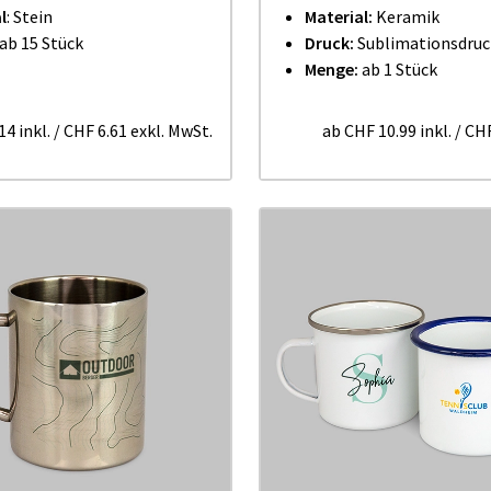
l
:
Stein
Material:
Keramik
 ab 15 Stück
Druck:
Sublimationsdruc
Menge:
ab 1 Stück
14
inkl.
/
CHF 6.61
exkl. MwSt.
ab
CHF 10.99
inkl.
/
CHF