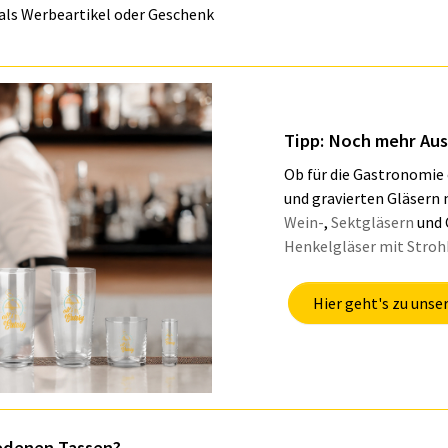
 als Werbeartikel oder Geschenk
Tipp: Noch mehr Aus
Ob für die Gastronomie
und gravierten Gläsern 
Wein-
,
Sektgläsern
und 
Henkelgläser mit Stro
Hier geht's zu unse
iedenen Tassen?