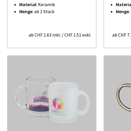
Material
:
Keramik
Materia
Menge
: ab 1 Stück
Menge
:
ab
CHF 1.63
inkl.
/
CHF 1.51
exkl.
ab
CHF 7.