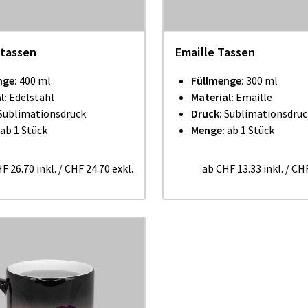
ltassen
Emaille Tassen
nge:
400 ml
Füllmenge:
300 ml
l:
Edelstahl
Material:
Emaille
Sublimationsdruck
Druck:
Sublimationsdruc
ab 1 Stück
Menge:
ab 1 Stück
F 26.70
inkl.
/
CHF 24.70
exkl.
ab
CHF 13.33
inkl.
/
CHF