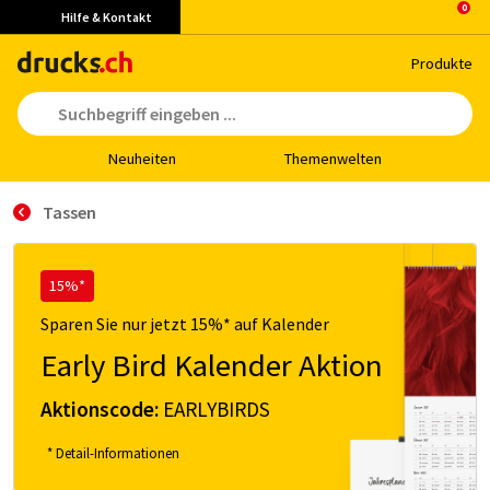
Hilfe & Kontakt
Pro­duk­te
Neu­hei­ten
The­men­wel­ten
Tassen
15%*
Sparen Sie nur jetzt 15%* auf Kalender
Early Bird Kalender Aktion
Aktionscode:
EARLYBIRDS
* Detail-Informationen