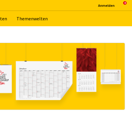
An­mel­den
­ten
The­men­wel­ten