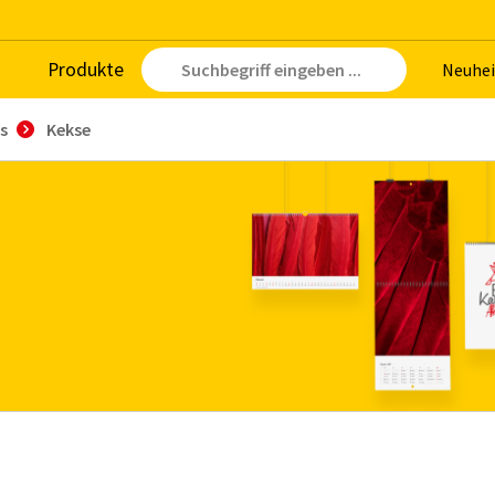
Pro­duk­te
Neu­hei
s
Kekse