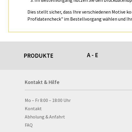
Im Bestellvorgang nutzen Sie den Druckdatenupl
Dies stellt sicher, dass Ihre verschiedenen Motive k
Profidatencheck" im Bestellvorgang wählen und Ihr
A - E
PRODUKTE
Acrylschilder
Kontakt & Hilfe
Anti-Stressbälle
Allwetterplakate
Aluminium-Verbundpl
Kontakt & Hilfe
Mo – Fr 8:00 – 18:00 Uhr
Alu­mi­ni­um-Tex­til­spa
Kontakt
men
Abholung & Anfahrt
Aufkleber
FAQ
Auszeichnungen