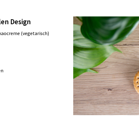
len Design
kaocreme (vegetarisch)
en