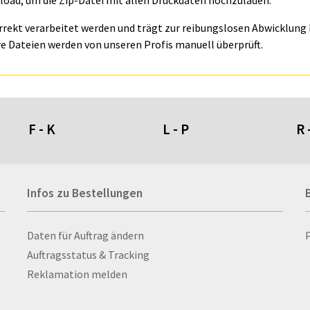
oad, um die Zip-Datei mit allen Druckdaten hochzuladen.
orrekt verarbeitet werden und trägt zur reibungslosen Abwicklung I
e Dateien werden von unseren Profis manuell überprüft.
F - K
L - P
R 
Fahnen- und Wimpelketten
L-Banner
Ra
Infos zu Bestellungen
Fahnensysteme
Lampen
Re
Faltschilder / Nasenschilder
Lanyards & Schlüsselbänder
Re
atten
Fischerhut
Laptoptaschen & -
Ri
Infos zu Bestellungen
Daten für Auftrag ändern
nn­rah­
Flachmänner
rucksäcke
Ro
Auftragsstatus & Tracking
Flaschen
Lautsprecher
Ru
Reklamation melden
Flaschenbanderolen
Leinwand
Ru
Flaschenverpackungen
Lesezeichen
Sc