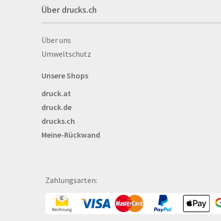
Über drucks.ch
Autogrammkarten
Backlight
Über drucks.ch
Über uns
Banner
Umweltschutz
Basketbälle
Beachflags
Unsere Shops
Becher
druck.at
Bekleidung
druck.de
Bestecktaschen
drucks.ch
Bettwäsche
Meine-Rückwand
Blöcke
Briefpapier
Broschüren
Bälle
Zahlungsarten:
Bücher
CAD-Baupläne
Canvas