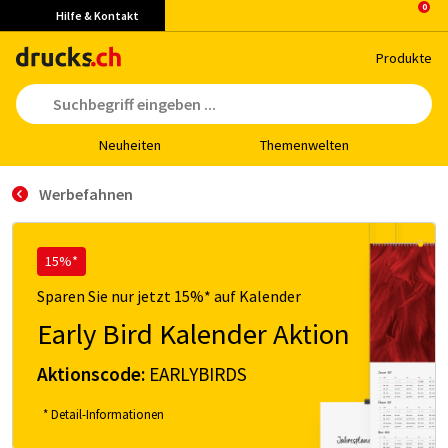
Hilfe & Kontakt
Pro­duk­te
Neu­hei­ten
The­men­wel­ten
Werbefahnen
15%*
Sparen Sie nur jetzt 15%* auf Kalender
Early Bird Kalender Aktion
Aktionscode:
EARLYBIRDS
* Detail-Informationen