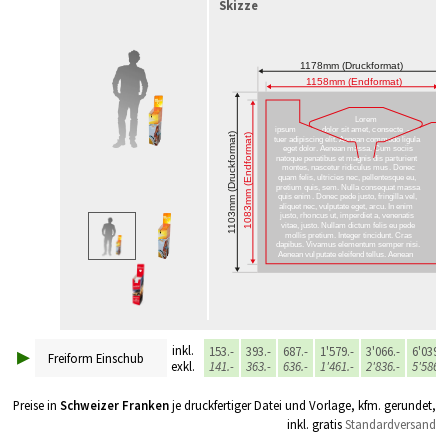
Skizze
▸
inkl.
153.-
393.-
687.-
1'579.-
3'066.-
6'039.-
Freiform Einschub
exkl.
141.-
363.-
636.-
1'461.-
2'836.-
5'586.-
Preise in
Schweizer Franken
je druckfertiger Datei und Vorlage, kfm. gerundet,
inkl. gratis
Standardversand