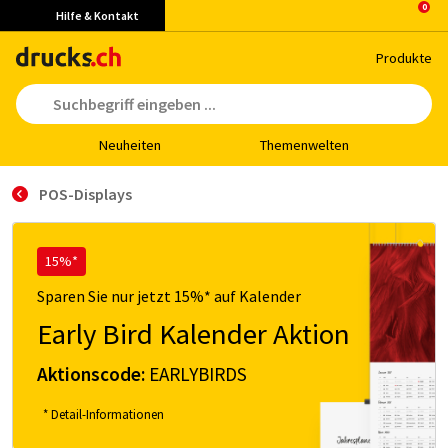
Hilfe & Kontakt
Pro­duk­te
Neu­hei­ten
The­men­wel­ten
POS-Displays
15%*
Sparen Sie nur jetzt 15%* auf Kalender
Early Bird Kalender Aktion
Aktionscode:
EARLYBIRDS
* Detail-Informationen