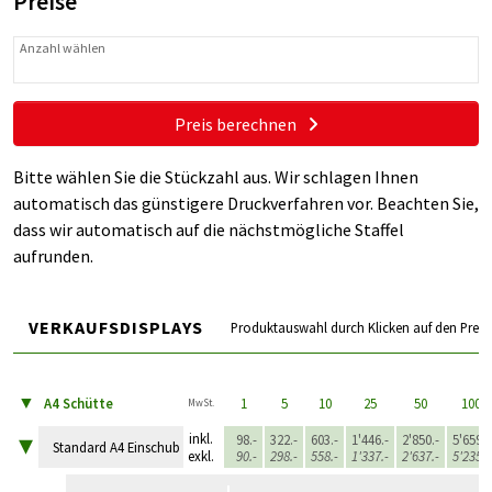
Preise
Anzahl wählen
Preis berechnen
Bitte wählen Sie die Stückzahl aus. Wir schlagen Ihnen
automatisch das günstigere Druckverfahren vor. Beachten Sie,
dass wir automatisch auf die nächstmögliche Staffel
aufrunden.
VERKAUFSDISPLAYS
Produktauswahl durch Klicken auf den Preis
▼
A4 Schütte
1
5
10
25
50
100
MwSt.
▾
inkl.
98.-
322.-
603.-
1'446.-
2'850.-
5'659.-
Standard A4 Einschub
exkl.
90.-
298.-
558.-
1'337.-
2'637.-
5'235.-