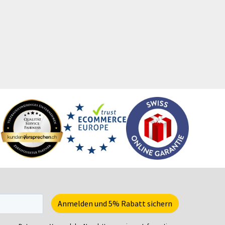
itenwände für Zelte
Trinkflaschen
hattenfugenrahmen
Trophäen
rvietten
T-Shirts
cherheitsbekleidung
Turnbeutel
tzmöbel
Türhänger
tzsäcke
Türmatten
ftcoverbücher
Urkunden
mmerbekleidung
USB-Sticks
nnenbrillen
Verkaufsständer
acks
Verpackungen
eisekarten
Versandverpackungen
iele-Sets
Visitenkarten
iralbücher
Volleybälle
ort- und Freizeittaschen
Wahl- &
ortartikel
Veranstaltungsplakate
artnummern
Wasserkaraffe