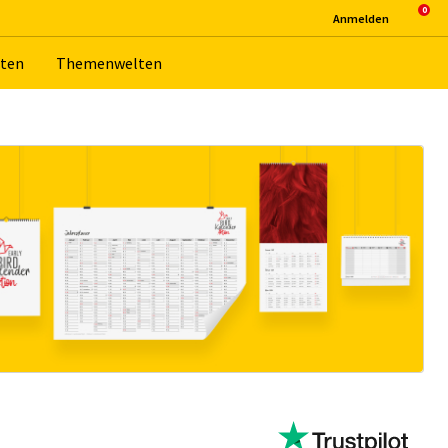
An­mel­den
­ten
The­men­wel­ten