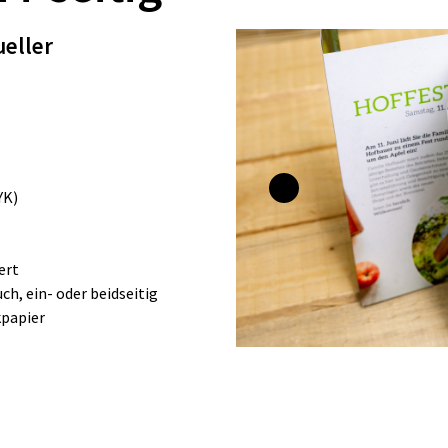
ueller
MYK)
ert
ch, ein- oder beidseitig
kpapier