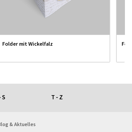
Folder mit Wickelfalz
Fold
- S
T - Z
umdüfte
Tafeln
Blog & Aktuelles
genschirme
Tapeten