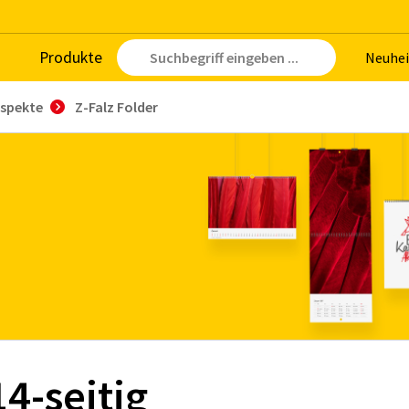
Pro­duk­te
Neu­hei
ospekte
Z-Falz Folder
14-seitig