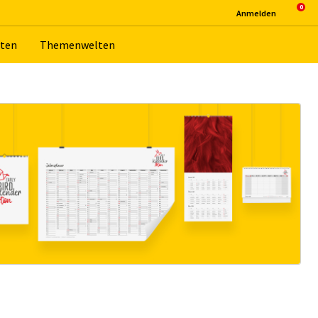
An­mel­den
­ten
The­men­wel­ten