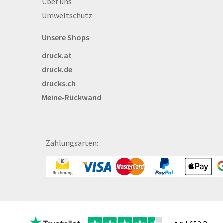
Über drucks.ch
Über uns
Banner
Umweltschutz
Basketbälle
Beachflags
Unsere Shops
Becher
druck.at
Bekleidung
druck.de
Bestecktaschen
drucks.ch
Bettwäsche
Meine-Rückwand
Blöcke
Briefpapier
Broschüren
Bälle
Zahlungsarten:
Bücher
CAD-Baupläne
Canvas
Collegeblöcke
Coupon-Kalender