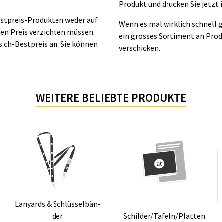
Produkt und drucken Sie jetzt 
Bestpreis-Produkten weder auf
Wenn es mal wirklich schnell 
en Preis verzichten müssen.
ein grosses Sortiment an Produ
.ch-Bestpreis an. Sie können
verschicken.
WEITERE BELIEBTE PRODUKTE
Lanyards & Schlüs­sel­bän­
der
Schil­der/Ta­feln/Plat­ten