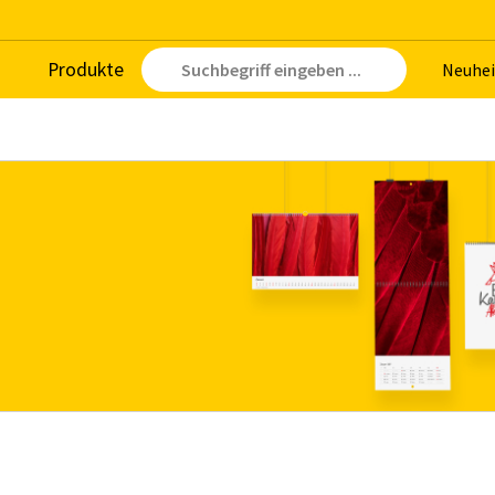
Pro­duk­te
Neu­hei