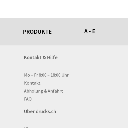
A - E
PRODUKTE
Acrylschilder
Kontakt & Hilfe
Anti-Stressbälle
Allwetterplakate
Aluminium-Verbundpl
Kontakt & Hilfe
Mo – Fr 8:00 – 18:00 Uhr
Alu­mi­ni­um-Tex­til­spa
Kontakt
men
Abholung & Anfahrt
Aufkleber
FAQ
Auszeichnungen
Über drucks.ch
Autogrammkarten
Backlight