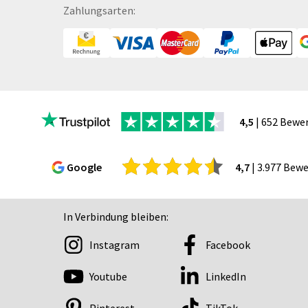
Bälle
Zahlungsarten:
Bücher
CAD-Baupläne
Canvas
Collegeblöcke
Coupon-Kalender
4,5
| 652 Bewe
DISPA®-Papierplatte
Deckenhänger
Displaykarton
Google
4,7
| 3.977 Bew
Displays
Druckbleistift
In Verbindung bleiben:
DTF Druck
Durchschreibegarnitu
Instagram
Facebook
Echtglasschilder
Youtube
LinkedIn
Ein­lass- und Kon­troll­
der