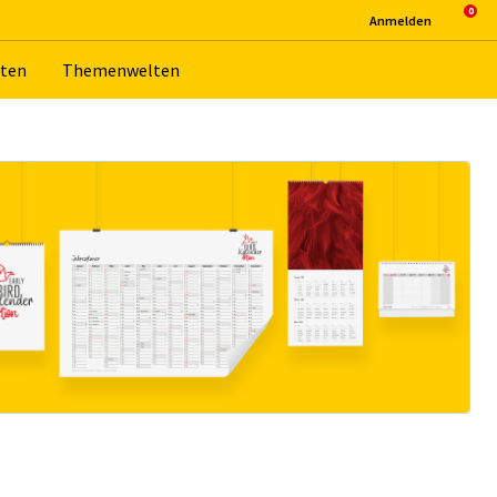
An­mel­den
­ten
The­men­wel­ten