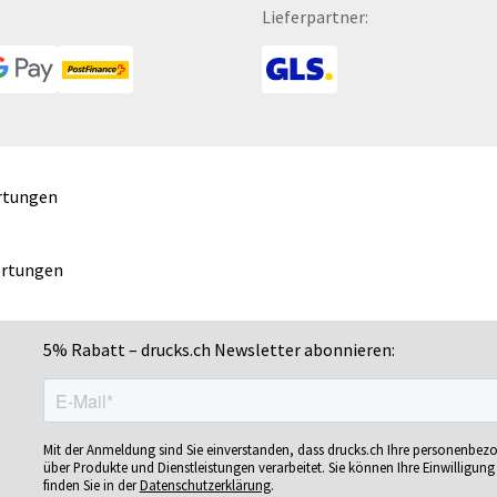
Fußmatten
Mousepads
Se
Lieferpartner:
Gelschreiber
Mundschutzmasken
Si
Gepäckanhänger
Namensschilder
Si
Geschenk-Sets
Notizbücher
Si
Geschenkband
Ohrstöpsel
So
Geschenkboxen
Ordner
So
rtungen
Geschenkkartons
POS-Displays
So
Geschenkpapier
PVC-Hartschaumplatten
Sn
Getränkebecher
Paketklebebänder
Sp
ertungen
Getränkedosen
Papierbanderolen
Sp
Glastrophäen
Papiertragetaschen
Sp
5% Rabatt – drucks.ch Newsletter abonnieren:
Gläser
Pappfiguren
Sp
ren
Grußkarten
Personalisierte Postkarten
Sp
Gutscheine
Pins
St
bän­
Gutscheinhefte
Plakate
St
Mit der Anmeldung sind Sie einverstanden, dass drucks.ch Ihre personenbez
über Produkte und Dienstleistungen verarbeitet. Sie können Ihre Einwilligung 
Gutscheinhüllen
Plakatwände
St
finden Sie in der
Datenschutzerklärung
.