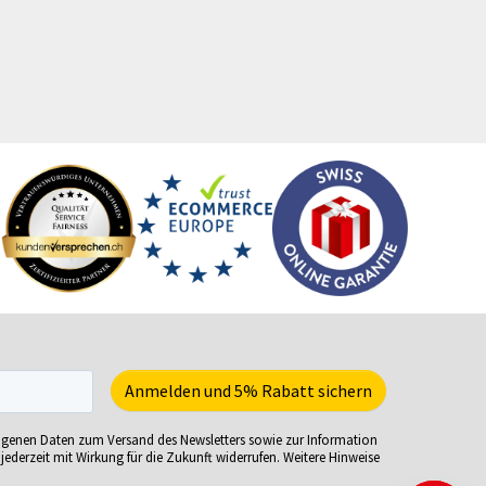
rvietten
T-Shirts
cherheitsbekleidung
Turnbeutel
tzmöbel
Türhänger
tzsäcke
Türmatten
ftcoverbücher
Urkunden
mmerbekleidung
USB-Sticks
nnenbrillen
Verkaufsständer
acks
Verpackungen
eisekarten
Versandverpackungen
iele-Sets
Visitenkarten
iralbücher
Volleybälle
ort- und Freizeittaschen
Wahl- &
ortartikel
Veranstaltungsplakate
artnummern
Wasserkaraffe
ehsammler
Weihnachtskarten
ogenen Daten zum Versand des Newsletters sowie zur Information
jederzeit mit Wirkung für die Zukunft widerrufen. Weitere Hinweise
empel
Weinverpackungen