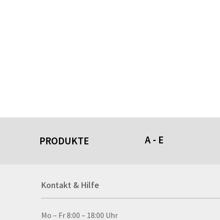
A - E
PRODUKTE
Acrylschilder
Kontakt & Hilfe
Anti-Stressbälle
Allwetterplakate
Aluminium-Verbundpl
Kontakt & Hilfe
Mo – Fr 8:00 – 18:00 Uhr