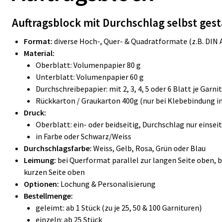
Auftragsblock mit Durchschlag selbst ges
Format:
diverse Hoch-, Quer- & Quadratformate (z.B. DIN A
Material:
Oberblatt: Volumenpapier 80 g
Unterblatt: Volumenpapier 60 g
Durchschreibepapier: mit 2, 3, 4, 5 oder 6 Blatt je Garni
Rückkarton / Graukarton 400g (nur bei Klebebindung in
Druck:
Oberblatt: ein- oder beidseitig, Durchschlag nur einsei
in Farbe oder Schwarz/Weiss
Durchschlagsfarbe:
Weiss, Gelb, Rosa, Grün oder Blau
Leimung:
bei Querformat parallel zur langen Seite oben, 
kurzen Seite oben
Optionen:
Lochung & Personalisierung
Bestellmenge:
geleimt: ab 1 Stück (zu je 25, 50 & 100 Garnituren)
einzeln: ab 25 Stück