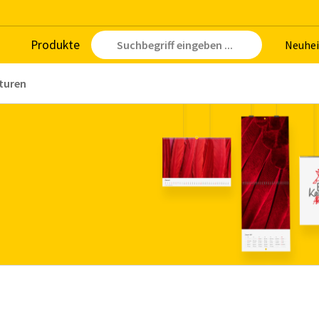
Pro­duk­te
Neu­hei
turen