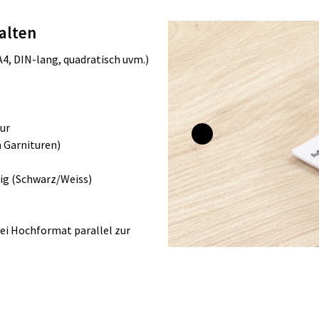
talten
4, DIN-lang, quadratisch uvm.)
tur
 Garnituren)
tig (Schwarz/Weiss)
bei Hochformat parallel zur