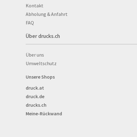
Alu­mi­ni­um-Tex­til­spa
Kontakt
men
Abholung & Anfahrt
Aufkleber
FAQ
Auszeichnungen
Über drucks.ch
Autogrammkarten
Backlight
Über drucks.ch
Über uns
Banner
Umweltschutz
Basketbälle
Beachflags
Unsere Shops
Becher
druck.at
Bekleidung
druck.de
Bestecktaschen
drucks.ch
Bettwäsche
Meine-Rückwand
Blöcke
Briefpapier
Broschüren