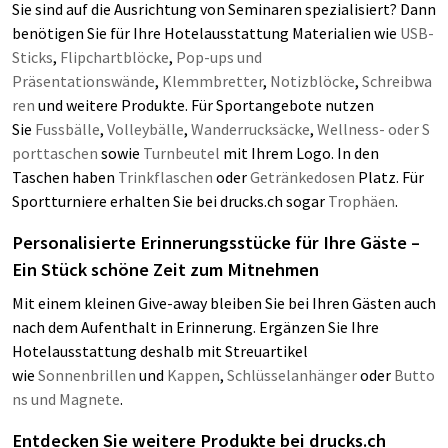
Sie sind auf die Ausrichtung von Seminaren spezialisiert? Dann
benötigen Sie für Ihre Hotelausstattung Materialien wie
USB-
Sticks
,
Flipchartblöcke
,
Pop-ups und
Präsentationswände
,
Klemmbretter
,
Notizblöcke
,
Schreibwa
ren
und weitere Produkte. Für Sportangebote nutzen
Sie
Fussbälle
,
Volleybälle
,
Wanderrucksäcke
,
Wellness- oder S
porttaschen
sowie
Turnbeutel
mit Ihrem Logo. In den
Taschen haben
Trinkflaschen
oder
Getränkedosen
Platz. Für
Sportturniere erhalten Sie bei drucks.ch sogar
Trophäen
.
Personalisierte Erinnerungsstücke für Ihre Gäste –
Ein Stück schöne Zeit zum Mitnehmen
Mit einem kleinen Give-away bleiben Sie bei Ihren Gästen auch
nach dem Aufenthalt in Erinnerung. Ergänzen Sie Ihre
Hotelausstattung deshalb mit Streuartikel
wie
Sonnenbrillen
und
Kappen
,
Schlüsselanhänger
oder
Butto
ns und Magnete
.
Entdecken Sie weitere Produkte bei drucks.ch