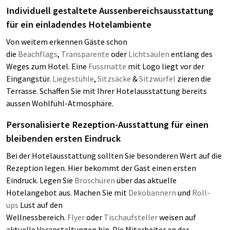
Individuell gestaltete Aussenbereichsausstattung
für ein einladendes Hotelambiente
Von weitem erkennen Gäste schon
die
Beachflags
,
Transparente
oder
Lichtsäulen
entlang des
Weges zum Hotel. Eine
Fussmatte
mit Logo liegt vor der
Eingangstür.
Liegestühle
,
Sitzsäcke
&
Sitzwürfel
zieren die
Terrasse. Schaffen Sie mit Ihrer Hotelausstattung bereits
aussen Wohlfühl-Atmosphäre.
Personalisierte Rezeption-Ausstattung für einen
bleibenden ersten Eindruck
Bei der Hotelausstattung sollten Sie besonderen Wert auf die
Rezeption legen. Hier bekommt der Gast einen ersten
Eindruck. Legen Sie
Broschüren
über das aktuelle
Hotelangebot aus. Machen Sie mit
Dekobannern
und
Roll-
ups
Lust auf den
Wellnessbereich.
Flyer
oder
Tischaufsteller
weisen auf
aktuelle Veranstaltungen hin. Die Mitarbeiter an der