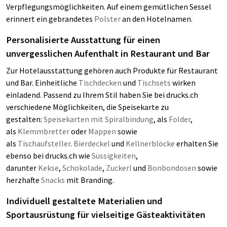
Verpflegungsmöglichkeiten. Auf einem gemütlichen Sessel
erinnert ein gebrandetes
Polster
an den Hotelnamen.
Personalisierte Ausstattung für einen
unvergesslichen Aufenthalt in Restaurant und Bar
Zur Hotelausstattung gehören auch Produkte für Restaurant
und Bar. Einheitliche
Tischdecken
und
Tischsets
wirken
einladend. Passend zu Ihrem Stil haben Sie bei drucks.ch
verschiedene Möglichkeiten, die Speisekarte zu
gestalten:
Speisekarten mit Spiralbindung
, als
Folder
,
als
Klemmbretter
oder
Mappen
sowie
als
Tischaufsteller
.
Bierdeckel
und
Kellnerblöcke
erhalten Sie
ebenso bei drucks.ch wie
Süssigkeiten
,
darunter
Kekse
,
Schokolade
,
Zuckerl
und
Bonbondosen
sowie
herzhafte
Snacks
mit Branding.
Individuell gestaltete Materialien und
Sportausrüstung für vielseitige Gästeaktivitäten