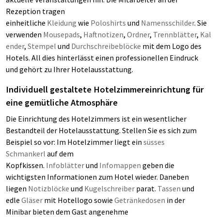
Rezeption tragen
einheitliche
Kleidung
wie
Poloshirts
und
Namensschilder
. Sie
verwenden
Mousepads
,
Haftnotizen
,
Ordner
,
Trennblätter
,
Kal
ender
,
Stempel
und
Durchschreibeblöcke
mit dem Logo des
Hotels. All dies hinterlässt einen professionellen Eindruck
und gehört zu Ihrer Hotelausstattung.
Individuell gestaltete Hotelzimmereinrichtung für
eine gemütliche Atmosphäre
Die Einrichtung des Hotelzimmers ist ein wesentlicher
Bestandteil der Hotelausstattung. Stellen Sie es sich zum
Beispiel so vor: Im Hotelzimmer liegt ein
süsses
Schmankerl
auf dem
Kopfkissen.
Infoblätter
und
Infomappen
geben die
wichtigsten Informationen zum Hotel wieder. Daneben
liegen
Notizblöcke
und
Kugelschreiber
parat.
Tassen
und
edle
Gläser
mit Hotellogo sowie
Getränkedosen
in der
Minibar bieten dem Gast angenehme