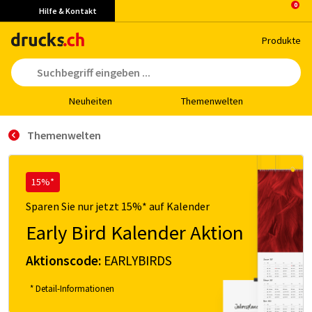
Hilfe & Kontakt
Pro­duk­te
Neu­hei­ten
The­men­wel­ten
Themenwelten
15%*
Sparen Sie nur jetzt 15%* auf Kalender
Early Bird Kalender Aktion
Aktionscode:
EARLYBIRDS
* Detail-Informationen