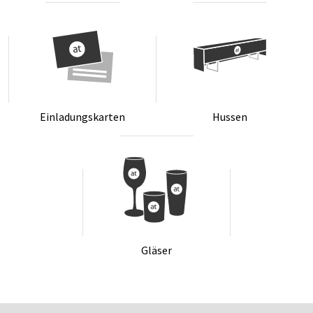
Ein­la­dungs­kar­ten
Hus­sen
Glä­ser