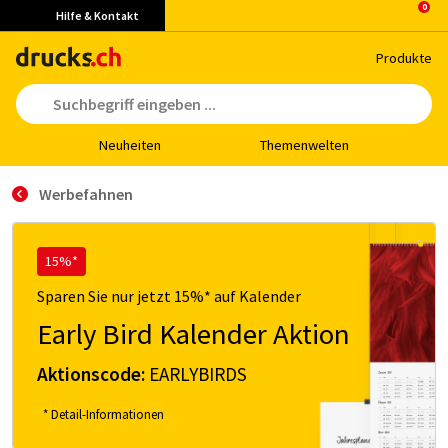
Hilfe & Kontakt
Pro­duk­te
Neu­hei­ten
The­men­wel­ten
Werbefahnen
15%*
Sparen Sie nur jetzt 15%* auf Kalender
Early Bird Kalender Aktion
Aktionscode:
EARLYBIRDS
* Detail-Informationen